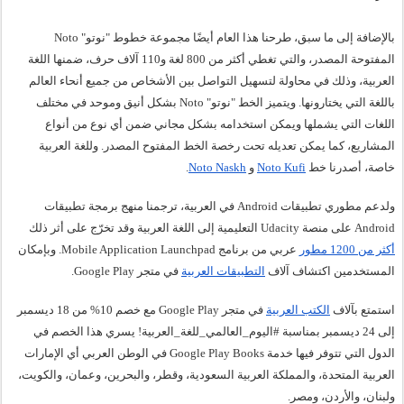
بالإضافة إلى ما سبق، طرحنا هذا العام أيضًا مجموعة خطوط "نوتو" Noto 
المفتوحة المصدر، والتي تغطي أكثر من 800 لغة و110 آلاف حرف، ضمنها اللغة 
العربية، وذلك في محاولة لتسهيل التواصل بين الأشخاص من جميع أنحاء العالم 
باللغة التي يختارونها. ويتميز الخط "نوتو" Noto بشكل أنيق وموحد في مختلف 
اللغات التي يشملها ويمكن استخدامه بشكل مجاني ضمن أي نوع من أنواع 
المشاريع، كما يمكن تعديله تحت رخصة الخط المفتوح المصدر. وللغة العربية 
خاصة، أصدرنا خط 
Noto Kufi
 و 
Noto Naskh
.
ولدعم مطوري تطبيقات Android في العربية، ترجمنا منهج برمجة تطبيقات 
Android على منصة Udacity التعليمية إلى اللغة العربية وقد تخرّج على أثر ذلك 
أكثر من 1200 مطور
 عربي من برنامج Mobile Application Launchpad. وبإمكان 
المستخدمين اكتشاف آلاف 
التطبيقات العربية
 في متجر Google Play. 
استمتع بآلاف 
الكتب العربية
 في متجر Google Play مع خصم 10% من 18 ديسمبر 
إلى 24 ديسمبر بمناسبة #اليوم_العالمي_للغة_العربية! يسري هذا الخصم في 
الدول التي تتوفر فيها خدمة Google Play Books في الوطن العربي أي الإمارات 
العربية المتحدة، والمملكة العربية السعودية، وقطر، والبحرين، وعمان، والكويت، 
ولبنان، والأردن، ومصر.