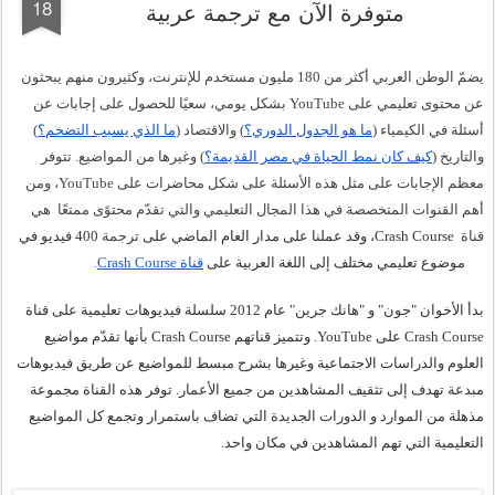
18
متوفرة الآن مع ترجمة عربية
يضمّ الوطن العربي أكثر من 180 مليون مستخدم للإنترنت، وكثيرون منهم يبحثون 
عن محتوى تعليمي على YouTube بشكل يومي، سعيًا للحصول على إجابات عن 
أسئلة في الكيمياء (
ما هو الجدول الدوري؟
) والاقتصاد (
ما الذي يسبب التضخم؟
) 
والتاريخ (
كيف كان نمط الحياة في مصر القديمة؟
) وغيرها من المواضيع. تتوفر 
معظم الإجابات على مثل هذه الأسئلة على شكل محاضرات على YouTube، ومن 
أهم القنوات المتخصصة في هذا المجال التعليمي والتي تقدّم محتوًى ممتعًا  هي 
قناة
  Crash Course، وقد عملنا على مدار العام الماضي على 
ترجمة
 400 فيديو في 
13 موضوع تعليمي مختلف إلى اللغة العربية على 
قناة Crash Course
.
بدأ الأخوان "جون" و "هانك جرين" عام 2012 سلسلة فيديوهات تعليمية على قناة 
Crash Course على YouTube. وتتميز قناتهم Crash Course بأنها تقدّم مواضيع 
العلوم والدراسات الاجتماعية وغيرها بشرح مبسط للمواضيع عن طريق فيديوهات 
مبدعة تهدف إلى تثقيف المشاهدين من جميع الأعمار. توفر هذه القناة مجموعة 
مذهلة من الموارد و الدورات الجديدة التي تضاف باستمرار وتجمع كل المواضيع 
التعليمية التي تهم المشاهدين في مكان واحد.