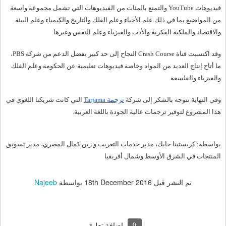
فيديوهات YouTube والتمتع بالمئات من الفيديوهات التي تشمل مجموعة واسعة 
من المواضيع بما في ذلك علم الأحياء وعلم الفلك والتاريخ والكيمياء وعلم البيئة 
والاقتصاد والملكية الفكرية والأدب والفيزياء وعلم النفس وغيرها. 
وقد اكتسبت قناة Crash Course النجاح إلى حد كبير بفضل الدعم من شركة PBS، 
ما أتاح إنتاج العديد من المواد وخاصة فيديوهات تعليمية عن الحكومة وعلم الفلك 
والفيزياء والفلسفة.
وفي النهاية نتوجه بالشكر إلى شركة 
ترجمة Tarjama
 التي كانت شريكنا اللغوي في 
هذا المشروع لتوفير ترجمات عالية الجودة باللغة العربية.
بواسطة: كريستينا حايك، مدير خدمات التعريب و زين كمال المصري، مدير تسويق 
المنتجات في الشرق الأوسط وشمال أفريقيا
تم النشر قبل
18th December 2016
بواسطة
Najeeb
0
إضافة تعليق