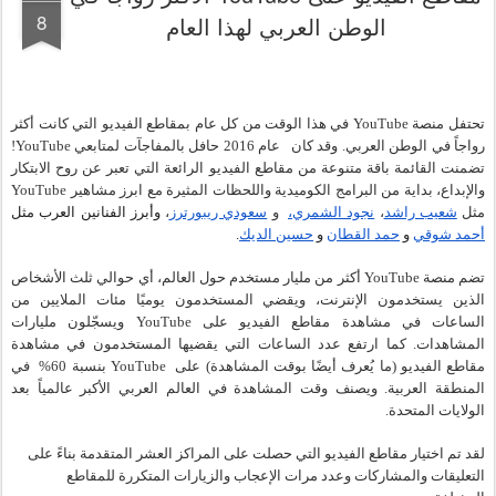
8
الوطن العربي لهذا العام
تحتفل منصة YouTube في هذا الوقت من كل عام بمقاطع الفيديو التي كانت أكثر 
رواجاً في الوطن العربي. وقد كان   عام 2016 حافل بالمفاجآت لمتابعي YouTube! 
تضمنت القائمة باقة متنوعة من مقاطع الفيديو الرائعة التي تعبر عن روح الابتكار 
والإبداع، بداية من البرامج الكوميدية واللحظات المثيرة مع ابرز مشاهير YouTube 
مثل 
شعيب راشد
، 
نجود الشمري،
  و 
سعودي ريبورترز
، 
وأبرز الفنانين العرب مثل 
أحمد شوقي
 و 
حمد القطان
 و 
حسين الديك
.
تضم منصة YouTube أكثر من مليار مستخدم حول العالم، أي حوالي ثلث الأشخاص 
الذين يستخدمون الإنترنت، ويقضي المستخدمون يوميًا مئات الملايين من 
الساعات في مشاهدة مقاطع الفيديو على YouTube ويسجّلون مليارات 
المشاهدات. كما ارتفع عدد الساعات التي يقضيها المستخدمون في مشاهدة 
مقاطع الفيديو (ما يُعرف أيضًا بوقت المشاهدة) على  YouTube بنسبة 60%  في 
المنطقة العربية. ويصنف وقت المشاهدة في العالم العربي الأكبر عالمياً بعد 
الولايات المتحدة.
لقد تم اختيار مقاطع الفيديو التي حصلت على المراكز العشر المتقدمة بناءً على 
التعليقات والمشاركات وعدد مرات الإعجاب والزيارات المتكررة للمقاطع 