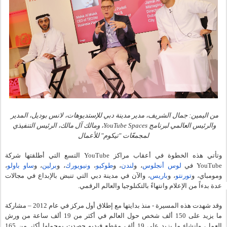
من اليمين: جمال الشريف، مدير مدينة دبي للإستديوهات، 
لانس بوديل، المدير 
والرئيس العالمي لبرنامج YouTube Spaces، و
مالك آل مالك، الرئيس التنفيذي 
لمجمعّات "تيكوم" للأعمال
وتأتي هذه الخطوة في أعقاب مراكز YouTube التسع التي أطلقتها شركة 
YouTube في 
لوس أنجلوس
، و
لندن
، و
طوكيو
،
ونيويورك
، و
برلين
، و
ساو باولو
، 
ومومباي، و
تورنتو
، و
باريس
، والآن في مدينة دبي التي تنبض بالإبداع في مجالات 
عدة بدءاً من الإعلام وانتهاءً بالتكنلوجيا والعالم الرقمي. 
وقد شهدت هذه المسيرة - منذ بدايتها مع إطلاق أول مركز في عام 2012 – مشاركة 
ما يزيد على 150 ألف شخص حول العالم في أكثر من 19 ألف ساعة من ورش 
العمل، وإنشاء ما يزيد على 19 ألف مقطع فيديو حصدت بمجملها أكثر من 165 