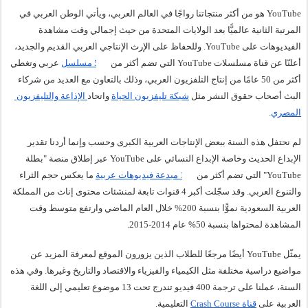
YouTube هو من أكثر منتجاتنا رواجًا في العالم العربي، ويأتي الوطن العربي في 
المرتبة الثانية عالميًّا بعد الولايات المتحدة من حيث إجمالي وقت مشاهدة 
الفيديوهات على YouTube. وللحفاظ على 
الإرث
 الإنتاجي العربي القديم والجديد، 
أعلنّا عن قناة مسلسلات YouTube التي تضم أكثر من 
500 مسلسل
 عربي وتغطي 
أكثر من 50 عامًا من إنتاج التلفزيون العربي، وذلك بالتعاون مع العديد من شركاء 
البث أصحاب حقوق النشر مثل 
شبكة تليفزيون الحياة
 واتحاد
 الإذاعة والتليفزيون 
المصري
.
لم نحتفل هذه السنة ببعض الإنتاجات العربية الكبرى وحسب وإنما أردنا تقدير 
الإبداع الحديث وخاصة الإبداع النسائي على YouTube عبر إطلاق منصة "بطلة 
YouTube" التي تضم أكثر من
100 مبدعة فيديوهات عربية
 ما يعكس حجم الثراء 
والتنوع العربي. وقد سجّلت أكبر 4 قنوات تابعة لمنشئات محتوى إناث من المملكة 
العربية السعودية نموًّا بنسبة 200% خلال العام الماضي وارتفع متوسط وقت 
المشاهدة لمحتواها بنسبة 50% عام 2014-2015. 
يمثّل YouTube أيضًا مرجعًا للطلاب الذين يزورون الموقع لمعرفة المزيد عن 
مواضيع دراسية مختلفة مثل الكيمياء والفيزياء والاقتصاد والتاريخ وغيرها. وفي هذه 
السنة، عملنا على 
ترجمة
 400 فيديو تندرج تحت 13 موضوع تعليمي إلى اللغة 
العربية على 
قناة Crash Course
التعليمية.