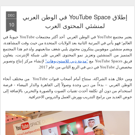
إطلاق YouTube Space في الوطن العربي
DEC
10
لمنشئي المحتوى العرب
يعتبر مجتمع YouTube في الوطن العربي  أحد أكثر مجتمعات YouTube حيويةً في 
العالم؛ فهو يأتي في المرتبة الثانية بعد الولايات المتحدة من حيث وقت المشاهدة، 
ويضم منشئين موهوبين يبتكرون محتوى يلبي شغف متابعينهم. ولدعم هذا المجتمع 
المتميز من المنشئين وتعزيز نمو المحتوى العربي على شبكة الإنترنت، يتعاون 
فريق YouTube Spaces مع 
"مدينة دبي للاستوديوهات"
 لإنشاء مركز إنتاج وتصوير 
مخصص ل YouTube في دبي في الربع الثاني من عام 2017.
ومن خلال هذه الشراكة، ستتاح أمام أصحاب قنوات YouTube  من مختلف أنحاء 
الوطن العربي – بدءاً من دبي وجدة وصولاً إلى القاهرة والدار البيضاء - فرصة 
استخدام من دون أي تكلفة أحدث تقنيات الصوت والصورة والتحرير، بالإضافة إلى 
خوض العديد من برامج التدريب وورش العمل والدروس الاحترافية.