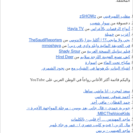
المختلفة.
مقلب اللمبرقيني
zSHOWz
 من 
سوار شعيب
دعسوقة من 
أنواع الرقصات بالأعراس
Hayla TV
 من 
أعزب
خمبلة
 من 
يجي ولا مايجي؟؟ | أكلنا بيتزا بالاندومي
TheSaudiReporters
 من 
في الحديقة المائية وايلد وادي في دبي!
mmoshaya
 من 
فيلم تيتانيك النسخة العربية
Shady Srour
 من 
كيف تصنع العجينة اللزجة سلايم
Hind Deer
 من 
مكياج تحت الماء
إسوارة
 من 
اشياء البنات يكرهونها في الشباب مع
نجود الشمري 
 من 
واليكم قائمة أكثر الأغاني رواجاً في الوطن العربي على 
YouTube
سعد لمجرد - انا ماشي ساهل
أحمد شوقي تسونامي
حمد القطان - مافي أحد 
جويرية حمدي – قال جاني بعد يومين - مرحلة المواجهة الأخيرة – 
MBCTheVoiceKids 
ماجد المهندس ... آخ قلبي - بالكلمات
مال الزين ( فيديو كليب حصري ) - عمر ورجاء بلمير
ماجد العيسى - بربس