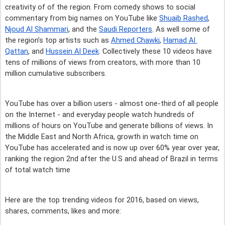
creativity of of the region. From comedy shows to social 
commentary from big names on YouTube like 
Shuaib Rashed
, 
Njoud Al Shammari
, and the 
Saudi Reporters
. As well some of 
the region’s top artists such as 
Ahmed Chawki
, 
Hamad Al 
Qattan
, and 
Hussein Al Deek
. Collectively these 10 videos have 
tens of millions of views from creators, with more than 10 
million cumulative subscribers.
YouTube has over a billion users - almost one-third of all people 
on the Internet - and everyday people watch hundreds of 
millions of hours on YouTube and generate billions of views. In 
the Middle East and North Africa, growth in watch time on 
YouTube has accelerated and is now up over 60% year over year, 
ranking the region 
2nd after the U.S and ahead of Brazil in terms 
of total watch time 
Here are the top trending videos for 2016, based on views, 
shares, comments, likes and more: 