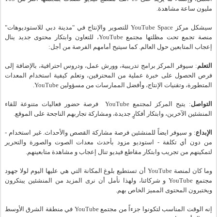
مليون ساعة مشاهدة.
سيشكل مركز YouTube Space للتصوير والإنتاج في "مدينة دبي للاستوديوهات" 
منصة تجمع تحت مظلتها مجتمع YouTube، للتعاون وابتكار محتوى جديد ينال 
إعجاب المتابعين حول العالم. كما سيتيح أمامهم الفرصة من أجل:
التعلم
: سيوفر المركز برامج تدريبية، وورش عمل، ودروس احترافية، بالإضافة إلى 
فرص الحصول على خبرة عملية من المحترفين، وتعلم كيفية استخدام المعدات 
المتطورة، وتقنيات الإنتاج، وأفضل الممارسات من مسؤولين YouTube.
التواصل
: يتيح المركز لمجتمع YouTube  فرصة حضور فعاليات متنوعة للقاء 
المنشئين الآخرين، وابتكار أفكارٍ جديدة، ومشاركة تجاربهم الناجحة على الموقع.
الإبداع
: و سيوفر ايضاً للمنشئين فرصة مشاركة القصص والأحداث. غير استخدام - 
من دون أي تكلفة - استوديو مزود بأحدث معدات الصوت والصورة والتحرير 
لتمكينهم من تجريب وابتكار مقاطع فيديو تنال إعجاب و مشاهدة متابعينهم.
وما كان لمنصة YouTube أن تستطيع بلوغ المكانة التي هي عليها اليوم لولا جهود 
مجتمع YouTube و شركائنا، ولهذا نأمل أن نرى المزيد من المنشئين يبتكرون 
ويختبرون المحتوى المميز الخاص بهم.
إنه الوقت المناسب لتكونوا جزءاً من مجتمع YouTube في منطقة الشرق الأوسط 