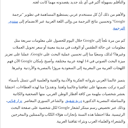
والتأقلم بسهولة أكبر في أي بلد جديد يقصدونه مهما كانت لغته.
والأهم من ذلك أنّ كل مستخدم عربي يستطيع المساهمة في تطوير "ترجمة 
Google" وتحسين نتائج الترجمة 
من وإلى اللغة العربية عبر الانضمام إلى 
منتدى 
الترجمة
. 
كم من مرة نلجأ إلى Google خلال اليوم للحصول على معلومات سريعة مثل 
معلومات عن حالة الطقس أو الوقت في مدينة معينة أو سعر تحويل العملات 
وغيرها؟ لذلك، وسعيًا منا إلى تحسين عملية البحث على Google، عملنا على تعزيز 
ميزة البحث الصوتي في 14 لهجة عربية مختلفة، وأصبح بإمكان Google الآن فهم 
اللهجات العربية من المغربية إلى السعودية مرورًا بالمصرية والأردنية  وغيرها.
يتميز عالمنا العربي بثرواته الفكرية والأدبية والفنية والعلمية التي تتمثل بأسماء 
كبيرة تركت بصمتها على ثقافتنا وعالمنا ولغتنا. وتقديرًا منا لهذه العطاءات، احتفلنا 
بعشر شخصيات ملهمة من كافة أقطار الوطن العربي، منها الصحفية والكاتبة 
والمناضلة المصرية الدكتورة 
درية شفيق
  والشاعر السوري المعاصر  
نزار قباني
، 
وذلك عبر تخصيص رسم مبتكر لشعار Google لكل شخصية على صفحة البحث 
الرئيسية. معًا احتفلنا هذه السنة بإنجازات هؤلاء الكتّاب والممثلين والمخرجين 
والشعراء والعلماء العرب وبثراء ثقافتنا العربية. 