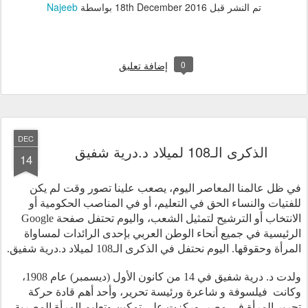
تم النشر قبل
18th December 2016
بواسطة
Najeeb
0
إضافة تعليق
DEC
الذكرى الـ108 لميلاد د.درية شفيق‎‎
14
في ظل عالمنا المعاصر اليوم، يصعب علينا تصور وقت لم يكن 
للفتيات والنساء الحق في التعليم، أو في المناصب الحكومية أو 
الانتخاب أو الترشيح لتمثيل الشعب، واليوم تحتفل صفحة Google 
الرئيسية في جميع أنحاء الوطن العربي بإحدى الرائدات لمساواة 
المرأة وحقوقها. اليوم نحتفل في الذكرى الـ108 لميلاد د.درية شفيق‎‎. 
ولدت د. درية شفيق في 14 من كانون الأول (ديسمبر) عام 1908، 
وكانت  فيلسوفة و شاعرة ورئيسة تحرير، وأحد أهم قادة حركة 
تحرير المرأة في مصر. وركزت على تمكين وتعليم المرأة المصرية 