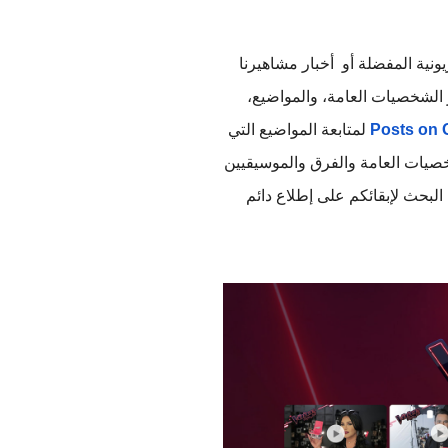
عندما نحتاج معلومات عن كيفية مشاهدة أحدث حلقات برامجنا التلفزيونية المفضلة أو  أخبار مشاهيرنا 
المفضلين، نتطرق عادة إلى محرك بحث Google الذي يدلنا الى أخبار الشخصيات العامة، والمواضيع، 
Posts on 
 لمتابعة المواضيع التي 
تهمكم في مجالات الترفيه والرياضة والثقافة. وتتيح هذه المنصة للشخصيات العامة والفرق والموسيقيين 
 عبر محرك البحث لإبقائكم على إطلاع دائم 