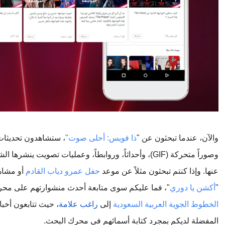
والآن، عندما تبحثون عن "
ذا فويس: أحلى صوت
"
عنها. وإذا كنتم تبحثون مثلاً عن موعد 
حفل عمرو دياب القادم
"
أكشن يا دوري
"، فما عليكم سوى متابعة أحدث منشوارتهم على محر
الخطوط الجوية العربية السعودية
 إلى 
راغب علامة
المفضلة لديكم بمجرد كتابة أسمائهم في محرك البحث.