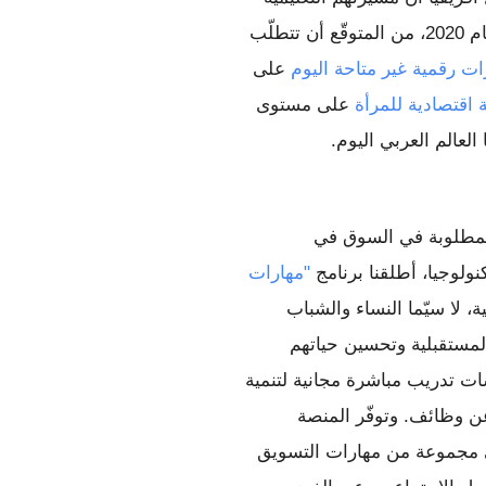
 لدخول سوق العمل. وبحلول عام 2020، من المتوقّع أن تتطلّب 
ات رقمية غير متاحة اليوم
 على 
اقتصادية للمرأة
 على مستوى 
العالم العربي اليوم.
ولسد الفجوة المتزايدة بين مقوّمات القوى العاملة والمهارات المطلوبة في السوق في 
ولوجيا، أطلقنا برنامج 
"مهارات 
. ويأتي هذا البرنامج لمساعدة الناطقين باللغة العربية، لا سيّما النساء والشباب 
منهم، على امتلاك المهارات اللازمة للاستفادة من فرص العمل المستقبلية وتحسين حياتهم 
المهنية وتنمية أعمالهم. وسيوفّر البرنامج مساقات وأدوات وجلسات تدريب مباشرة مجانية لتنمية 
المهارات الرقمية لدى الطلاب والمعّلمين والشركات والباحثين عن وظائف. وتوفّر المنصة 
المتاحة على الإنترنت أكثر من 100 درس وفيديو توضيحي يغطي مجموعة من مهارات التسويق 