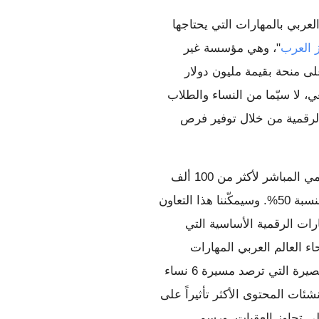
ونحن فخورون بدعم المؤسسات غير الربحية التي تزوّد الشباب العربي بالمهارات التي يحتاجها 
ز العرب
"، وهي مؤسسة غير 
ربحية تهدف إلى توفير فرص التدريب والعمل للشباب العربي، على منحة بقيمة مليون دولار 
أمريكي من Google.org، لمساعدة 100 ألف طالب ثانوي وجامعي، لا سيّما من النساء والطلاب 
في المناطق الريفية والمناطق المحتاجة، على تطوير مهاراتهم الرقمية من خلال توفير فرص 
 لتوفير فرص التدريب الرقمي المباشر لأكثر من 100 ألف 
طالب في المملكة العربية السعودية، مع ضمان مشاركة الإناث بنسبة 50%. وسيمكّننا هذا التعاون 
الجديد من توفير فرص عمل أكبر للنساء والشباب لتوظيف المهارات الرقمية الأساسية التي 
تعلّموها خلال الجلسات التدريبية.  ويستخدم الأفراد في جميع أنحاء العالم العربي المهارات 
الرقمية لتحقيق أهدافهم. لذا، قمنا بإعداد سلسلة من الأفلام القصيرة التي ترصد مسيرة 6 نساء 
عربيات أصبحن من رائدات الأعمال ومناصرات حقوق المرأة ومنشئات المحتوى الأكثر تأثيراً على 
منصّة YouTube . وتُبيّن النساء دور التكنولوجيا في مساعدتهنّ على تجاوز العقبات، ورسم 