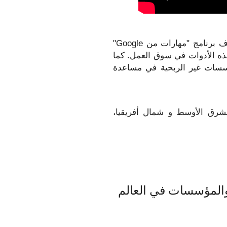
تشكل التكنولوجيا مجموعة أدوات رقمية زاخرة بالفرص، ويهدف برنامج "مهارات من Google" 
إلى مساعدة الناطقين باللغة العربية حول العالم على توظيف هذه الأدوات في سوق العمل. كما 
أننا نتعاون مع الحكومات والجامعات والشركات الخاصة والمؤسسات غير الربحية في مساعدة 
بواسطة : زين كمال المصري  - مديرة تسويق المنتجات، للشرق الأوسط و شمال أفريقيا، 
شاهير والمؤسسات في العالم