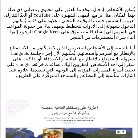
يُمكن للأشخاص إدخال موقع ما للعثور على محتوى رمضاني ذي صلة 
بهذا المكان، مثل برامج الطهي الشهيرة على YouTube أو العدّ التنازلي 
لغروب الشمس حسب التوقيت المحلي . علاوة على ذلك، يُمكنهم 
الدخول بسهولة إلى الأدوات لتخطيط يومهم، بدءًا من جدولة المواعيد 
في التقويم إلى إنشاء قائمة تسوّق على Google Keep للرجوع إليها 
أثناء شراء المستلزمات من المتجر. 
أما بالنسبة إلى الأشخاص المغتربين الذين لا يتمكّنون من الاستمتاع 
بالإفطار مع أسرهم وأصدقائهم، يُمكنهم الآن إجراء جلسة Hangouts 
بسهولة للاستمتاع بالإفطار مع العائلة أو الأصدقاء. أو إذا كنت على 
سفر إلى أحد الأشخاص المقربين إليك، تساعدك خرائط Google على 
تحديد أسرع المسارات المؤدية إلى الوجهة التي تقصدها، علاوة على 
إشارات مناسبة إلى المطاعم والمساجد المتوفّرة على الطريق.