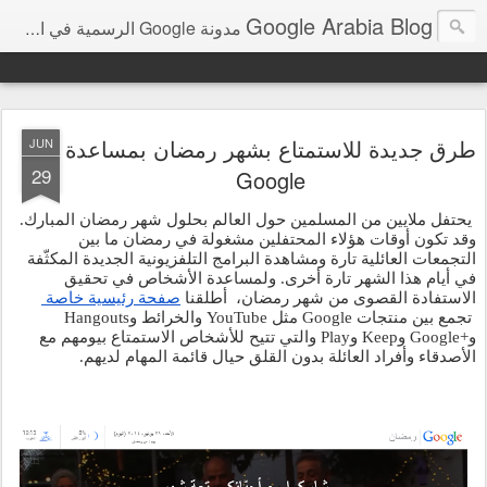
Google Arabia Blog
مدونة Google الرسمية في الشرق الأوسط و شمال أفريقيا‎
طرق جديدة للاستمتاع بشهر رمضان بمساعدة
JUN
29
Google
يحتفل ملايين من المسلمين حول العالم بحلول شهر رمضان المبارك. 
وقد تكون أوقات هؤلاء المحتفلين مشغولة في رمضان ما بين 
التجمعات العائلية تارة ومشاهدة البرامج التلفزيونية الجديدة المكثّفة 
في أيام هذا الشهر تارة أخرى. ولمساعدة الأشخاص في تحقيق 
الاستفادة القصوى من شهر رمضان،  أطلقنا 
صفحة رئيسية خاصة 
 تجمع بين منتجات Google مثل YouTube والخرائط وHangouts 
و+Google وKeep وPlay والتي تتيح للأشخاص الاستمتاع بيومهم مع 
الأصدقاء وأفراد العائلة بدون القلق حيال قائمة المهام لديهم. 