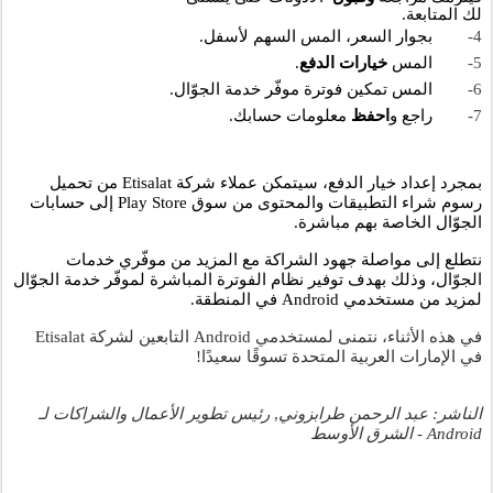
لك المتابعة.
4-
بجوار السعر، المس السهم لأسفل.
5-
المس 
خيارات الدفع
.
6-
المس تمكين فوترة موفّر خدمة الجوّال.
7-
راجع و
احفظ
 معلومات حسابك.
بمجرد إعداد خيار الدفع، سيتمكن عملاء شركة Etisalat من تحميل 
رسوم شراء التطبيقات والمحتوى من سوق Play Store إلى حسابات 
الجوّال الخاصة بهم مباشرة. 
نتطلع إلى مواصلة جهود الشراكة مع المزيد من موفّري خدمات 
الجوّال، وذلك بهدف توفير نظام الفوترة المباشرة لموفّر خدمة الجوّال 
لمزيد من مستخدمي Android في المنطقة.
في هذه الأثناء، نتمنى لمستخدمي Android التابعين لشركة Etisalat 
في الإمارات العربية المتحدة تسوقًا سعيدًا!
الناشر: عبد الرحمن طرابزوني
, 
رئيس تطوير الأعمال والشراكات لـ 
Android - الشرق الأوسط