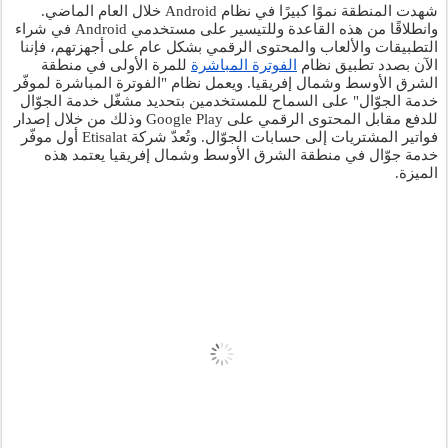
شهدت المنطقة نموًا كبيرًا في نظام Android خلال العام الماضي. 
وانطلاقًا من هذه القاعدة وللتيسير على مستخدمي Android في شراء 
التطبيقات والألعاب والمحتوى الرقمي بشكل عام على أجهزتهم، فإننا 
الآن بصدد تطبيق نظام 
الفوترة المباشرة
 للمرة الأولى في منطقة 
الشرق الأوسط وشمال إفريقيا. ويعمل نظام "الفوترة المباشرة لموفّر 
خدمة الجوّال" على السماح للمستخدمين بتحديد مشغّل خدمة الجوّال 
للدفع مقابل المحتوى الرقمي على Google Play وذلك من خلال إصدار 
فواتير المشتريات إلى حسابات الجوّال. وتُعدّ شركة Etisalat أول موفّر 
خدمة جوّال في منطقة الشرق الأوسط وشمال إفريقيا يعتمد هذه 
الميزة.