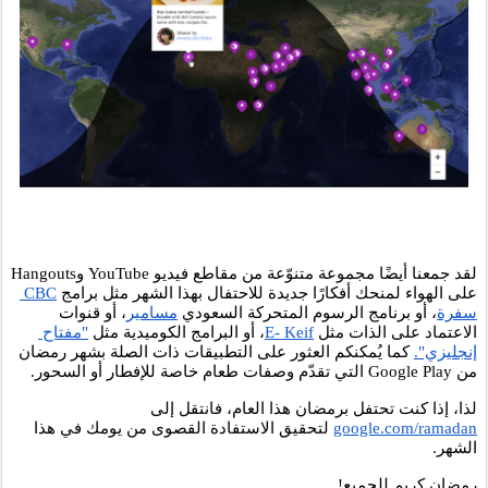
لقد جمعنا أيضًا مجموعة متنوّعة من مقاطع فيديو YouTube وHangouts 
على الهواء لمنحك أفكارًا جديدة للاحتفال بهذا الشهر مثل برامج 
CBC 
سفرة
، أو برنامج الرسوم المتحركة السعودي 
مسامير
، أو قنوات 
الاعتماد على الذات مثل 
E- Keif
، أو البرامج الكوميدية مثل 
"مفتاح 
إنجليزي".
 كما يُمكنكم العثور على التطبيقات ذات الصلة بشهر رمضان 
من Google Play التي تقدّم وصفات طعام خاصة للإفطار أو السحور. 
لذا، إذا كنت تحتفل برمضان هذا العام، فانتقل إلى 
google.com/ramadan
 لتحقيق الاستفادة القصوى من يومك في هذا 
الشهر.
رمضان كريم للجميع! 