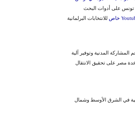
 لتقديم ورشة عمل تدريبية في تونس على أدوات البحث 
 للانتخابات البرلمانية 
دورًا هامًا متزايدًا مما يساعد في دعم المشاركة المدنية وتوفير آلية 
فعالة لمشاركة المعلومات. الأمر اللذي يلعب دور حاسم في مساعدة مصر على تحقيق الانتقال 
بواسطة سمير البهائي، رئيس السياسات العامة والشؤون الحكومية في الشرق الأوسط وشمال 