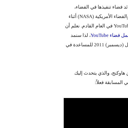
 إلى ابتكار فكرة لتجربة يمكن لرائد فضاء تنفيذها في الفضاء، 
لفضاء الأمريكية (
NASA
) أثناء 
نعلم أن 
 فضاء YouTube
، لذا سنمد 
الميعاد النهائي للاشتراك في المسابقة أسبوعًا حتى 14 كانون الأول (ديسمبر) 2011 للمساعدة في 
إليك أحد حكام مسابقة معمل فضاء YouTube، وهو الأستاذ ستيفن هاوكنج، والذي يتحدث إليك 
المسابقة فعلاً: