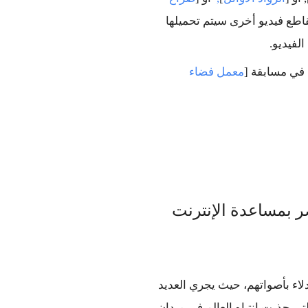
لا تزال هناك مقاطع فيديو أخرى سيتم تحميلها 
لفيديو.
في مسابقة [
معمل فضاء  
ر بمساعدة الإنترنت
يبدأ اليوم أكثر من 50 مليون مصري عملية التوجه إلى الاقتراع للإدلاء بأصواتهم، حيث يجري العديد 
منهم ذلك للمرة الأولى في حياتهم.  فقد جعلت الثورة المصرية، التي جذبت انتباه العالم في ميدان 