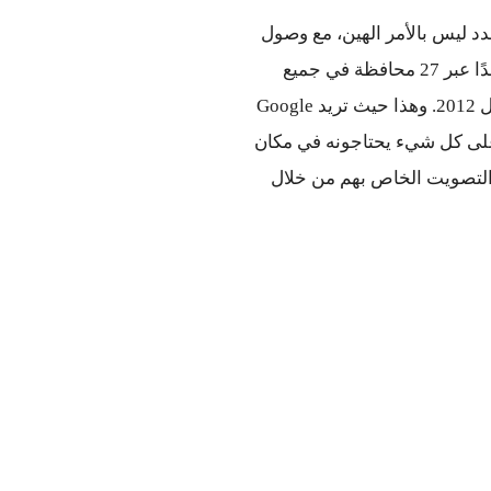
إن الحصول على معلومات حول القواعد الجديدة والمرشحين الجدد ليس بالأمر الهين، مع وصول 
عدد المرشحين إلى 11,000 مرشح تقريبًا يتنافسون على 498 مقعدًا عبر 27 محافظة في جميع 
أنحاء مصر وخلال ثلاث مراحل انتخابات تبدأ اليوم وتمتد حتى اوائل 2012. وهذا حيث تريد Google 
تنظيم المعلومات لتسهيل عثور الناخبين على كل شيء يحتاجونه في مكان 
واحد، كمثال فقد استطع الملايين من المصريين من معرفة مكان التصويت الخاص بهم من خلال 