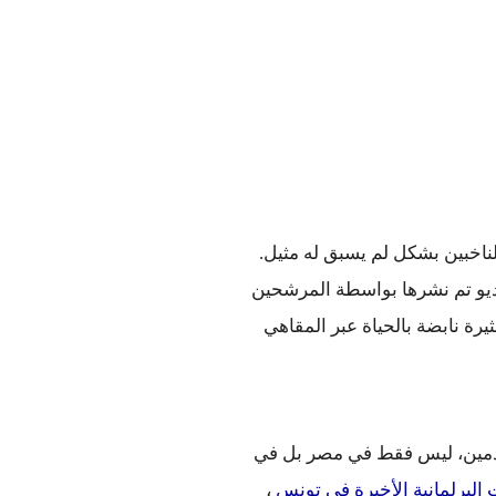
ولقد عملنا جاهدين لتوفير منصةا لآلاف المرشحين للوصول إلى الناخبين بشكل لم يسبق له مثيل. 
ما يقرب من 400 مقطع فيديو تم نشرها بواسطة المرشحين 
والأحزاب السياسية والتي توضح موقفهم من القضايا ومحادثات مثيرة نابضة بالحياة عبر المقاهي 
نحن نساعد الناخبين والساسة للتواصل بشكل أفضل مع المستخدمين، ليس فقط في مصر بل في 
ت البرلمانية الأخيرة في تونس
 ، 