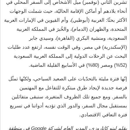
تشرين الثاني (نوفمبر) ميل الأشخاص إلى السفر المحلّي في 
أنحاء بلادهم أو أماكن الإقامة الحاليّة، حيث شملت الوجهات 
الأكثر بحثًا: الغربية (أبوظبي)، وأم القيوين في الإمارات العربية 
المتحدة، والظهران (الدمام)، والخُبرَ في المملكة العربية 
السعودية، ومنشية البكري (القاهرة)، وسيدي جابر 
(الإسكندرية) في مصر. وفي الوقت نفسه، ارتفع عدد طلبات 
البحث عن الرحلات الدولية إلى المملكة العربية السعودية 
(52%) ومصر (80%) في الأسابيع القليلة الماضية.
إنّها فترة مليئة بالتحدّيات على الصعيد السياحي، ولكنّها تمثّل 
فرصة جديدة لإيجاد طرق مبتكرة للتفاعل مع المهتمين 
بالسفر. ومع جميع تلك الظروف المتغيرة، سنبقى متفائلين 
بمستقبل مجال السفر، والدور الذي تؤديه أدواتنا في تسريع 
فترة التعافي الاقتصادي. 
بقلم لينو كاتاروزي، المدير العام لشركة Google في منطقة 