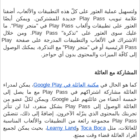
ولتسهيل عملية العثور على كلّ هذه التطبيقات والألعاب، أضفنا 
علامة تبويب Play Pass جديدة للمشتركين. ويمكن أيضًا 
العثور على تطبيقات وألعاب Play Pass في "متجر Play". ما 
عليك سوى العثور على "تذكرة" Play Pass. ومن خلال 
الاشتراك في الألعاب والتطبيقات المدرجة على صفحة Play 
Pass الرئيسية أو في "متجر Play" مع التذكرة، يمكنك الوصول 
إلى كافّة الميزات والمحتوى بدون أي حواجز.
المشاركة مع العائلة
كما هو الحال في 
مكتبة العائلة في Google Play
، يمكن لمدراء 
العائلة مشاركة اشتراكهم في Play Pass مع ما يصل إلى 
خمسة أعضاء من عائلتهم على Google. ويمكن لكلّ عضو من 
العائلة الوصول إلى Play Pass بشكل منفرد، لذا لن تتأثر 
تجربتك بالمحتوى الذي ينزّله الآخرون. إضافةً إلى ذلك، تتضمّن 
Play Pass مجموعة رائعة من التطبيقات والألعاب المناسبة 
للعائلات، مثل 
Toca Boca
 و
Learny Land
، بحيث يمكن لجميع 
أفراد العائلة قضاء وقت ممتع.