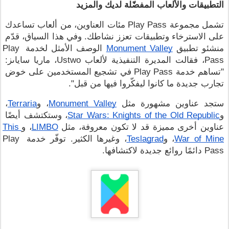
التطبيقات والألعاب المفضّلة لديك والمزيد
تشمل مجموعة Play Pass مئات العناوين، من ألعاب تساعدك 
على الاسترخاء وتطبيقات تعزز نشاطك. وفي هذا السياق، قدّم 
منشئو تطبيق 
Monument Valley
 الوصف الأمثل لخدمة Play 
Pass، فقالت المديرة التنفيذية لألعاب Ustwo، ماريا ساياىز: 
"تساهم خدمة Play Pass في تشجيع المستخدمين على خوض 
تجارب جديدة ما كانوا ليفكّروا فيها من قبل".
ستجد عناوين مشهورة مثل 
Monument Valley
، و
Terraria
، 
و
Star Wars: Knights of the Old Republic
، وستكتشف أيضًا 
عناوين أخرى مميزة قد لا تكون معروفة، مثل 
LIMBO
، و
This 
War of Mine
، و
Teslagrad
، وغيرها الكثير. توفّر خدمة Play 
Pass دائمًا روائع جديدة لاكتشافها.