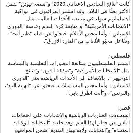
كانت "نتائج السادس الإعدادي 2020" و"منصة نيوتن" ضمن
الأكثر بحثًا في البلاد. وقد استمر العراقيون في مواكبة
اهتماماتهم سواء في متابعة الأحداث العالمية مثل
"الانتخابات الأمريكية" أو متابعة كرة القدم وخاصة "الدوري
الإسباني". وأما محبي الأفلام، فبحثوا عن فيلم "طير أنت"،
وتفاعل محبّو الألعاب مع "المارد الازرق".
فلسطين:
استمر الفلسطينيون بمتابعة التطورات التعليمية والسياسة
مثل "الانتخابات الأمريكية" و"صفقة القرن" و"نتائج
التوجيهي"، بالإضافة إلى الأحداث الرياضية مثل "الدوري
الاسباني". وأما محبي المسلسلات، فبحثوا عن "الهيبة الرد"،
والبرنس"، و"أنت اطرق بابي".
قطر:
استحوذت المباريات الرياضية والانتخابات على اهتمامات
النّاس في قطر لهذا العام. وقد جاءت "انتخابات الولايات
المتحدة" و"انتخابات ولاية بيهار الهندية" ضمن المواضيع