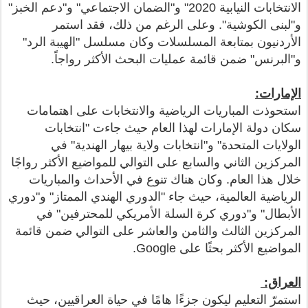
الانتخابات النيابية 2020" و"الضمان الاجتماعي" و"دعم الخبز"
و"لبنى الكوشية". وعلى الرغم من ذلك، فقد استمر
الأردنيون بمتابعة المسلسلات وكان مسلسل "الهيبة الرد"
و"البرنس" ضمن قائمة عمليات البحث الأكثر رواجاً.
الإمارات:
استحوذت المباريات الرياضية والانتخابات على اهتمامات
سكان دولة الإمارات لهذا العام حيث جاءت "انتخابات
الولايات المتحدة" و"انتخابات ولاية بيهار الهندية" في
المركزين الثاني والسابع على التوالي للمواضيع الأكثر رواجًا
خلال هذا العام. وكان هناك تنوع في الأحداث والمباريات
الرياضية العالمية، حيث جاء "الدوري الهندي الممتاز" و"دوري
الأبطال" و"دوري كرة السلة الأمريكي للمحترفين" في
المركزين الثالث والثامن والعاشر على التوالي ضمن قائمة
المواضيع الأكثر بحثًا على Google.
العراق:
استمرّ التعليم ليكون جزءًا هامًا في حياة العراقيين، حيث