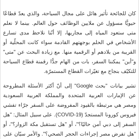
كان للجائحة تأثير هائل على مجال السياحة، والذي يعدّ قطاعًا 
حيويًّا مسؤول عن ملايين الوظائف حول العالم. بينما لا نعلم 
متى ستعود المياه إلى مجاريها، إلا أنّنا نلاحظ مدى تسارع 
الأشخاص في الحلم بوجهتهم القادمة سواء كانت المحلّية أو 
القريبة من بلادهم أو الرقمية منها. مع زيادة البحث عن "متى" 
و"أين" يمكننا السفر، بات من الهام جدًّا رقمنة قطاع السياحة 
للتكيّف بنجاح مع تغيّرات القطاع المستمرّة.
تشير بيانات "بحث Google" إلى أنّ أكثر الأسئلة المطروحة 
عن الإمارات العربية المتحدة والمملكة العربية السعودية 
ومصر هي مرتبطة بالقيود المفروضة على السفر جرّاء تفشي 
فيروس كورونا المستجدّ (COVID-19). على سبيل المثال: "هل 
السفر إلى دبي آمن حاليًا؟"، أو "هل تستقبل مكة الزوار؟"، أو 
"هل تفرض مصر إجراءات الحجر الصحي؟". والأمر سيّان على 