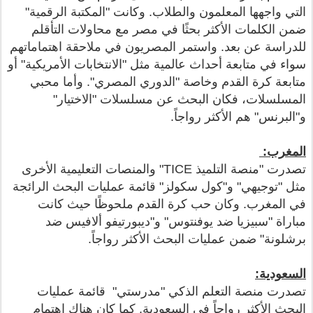
التي واجهها المعلمون والطلاب. وكانت "المكتبة الرقمية"
ضمن الكلمات الأكثر بحثًا في مصر مع محاولات التأقلم
للدراسة عن بعد. واستمر المصريون في ملاحقة اهتماماتهم
سواء في متابعة أحداث عالمية مثل "الانتخابات الأمريكية" أو
متابعة كرة القدم وخاصة "الدوري المصري". وأما محبي
المسلسلات، فكان البحث عن مسلسلات "الاختيار"
و"البرنس" هم الأكثر رواجاً.
المغرب:
تصدرت "منصة التلميذ TICE" والمنصات التعليمية الأخرى
مثل "توجيهي" و"كول سكولز" قائمة عمليات البحث الرائجة
في المغرب. وكان حب كرة القدم ملحوظًا حيث كانت
مباراة "سبيزيا ضد يوفنتوس" و"ديبورتيفو ألافيس ضد
برشلونة" ضمن عمليات البحث الأكثر رواجاً.
السعودية:
تصدرت منصة التعلم الذكي "مدرستي" قائمة عمليات
البحث الأكثر رواجاً في السعودية. كما كان هناك اهتمام