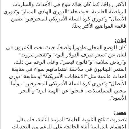
الأكثر رواجًا. كما كان هناك تنوع في الأحداث والمباريات
الرياضية العالمية، حيث جاء "الدوري الهندي الممتاز" و"دوري
الأبطال" و"دوري كرة السلة الأمريكي للمحترفين" ضمن
قائمة المواضيع الأكثر بحثًا.
لبنان:
كان للوضع المحلي ظهوراً واضحاً، حيث بحث الكثيرون في
لبنان عن "سعر صرف الدولار اليوم" و"تفجير بيروت"
و"رياض سلامة" و"قانون قيصر". وعلى الرغم من ذلك،
استمر اللبنانيون في ملاحقة اهتماماتهم سواء في متابعة
أحداث عالمية مثل "الانتخابات الأمريكية" أو متابعة "دوري
الأبطال" و"دوري كرة السلة الأمريكي للمحترفين" . وأما
محبي المسلسلات، فبحثوا عن "الهيبة الرد" و"البحر
الأسود".
مصر:
تصدرت "نتائج الثانوية العامة" المرتبة الثانية، فلم يقل
الاهتمام بالدراسة أثناء الجائحة على الرغم من التحديات