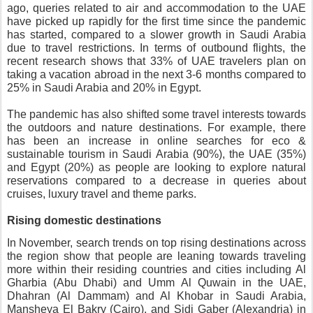
ago, queries related to air and accommodation to the UAE 
have picked up rapidly for the first time since the pandemic 
has started, compared to a slower growth in Saudi Arabia 
due to travel restrictions. In terms of outbound flights, the 
recent research shows that 33% of UAE travelers plan on 
taking a vacation abroad in the next 3-6 months compared to 
25% in Saudi Arabia and 20% in Egypt. 
The pandemic has also shifted some travel interests towards 
the outdoors and nature destinations. For example, there 
has been an increase in online searches for eco & 
sustainable tourism in Saudi Arabia (90%), the UAE (35%) 
and Egypt (20%) as people are looking to explore natural 
reservations compared to a decrease in queries about 
cruises, luxury travel and theme parks. 
Rising domestic destinations
In November, search trends on top rising destinations across 
the region show that people are leaning towards traveling 
more within their residing countries and cities including Al 
Gharbia (Abu Dhabi) and Umm Al Quwain in the UAE, 
Dhahran (Al Dammam) and Al Khobar in Saudi Arabia, 
Mansheya El Bakry (Cairo), and Sidi Gaber (Alexandria) in 