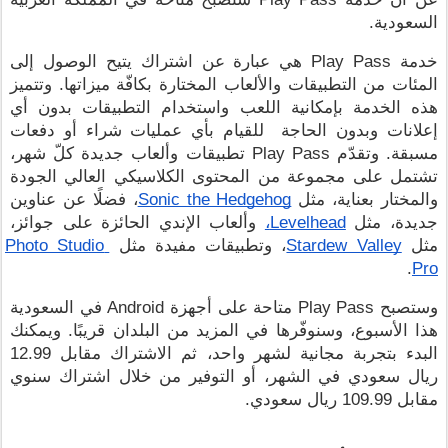
السعودية.
خدمة Play Pass هي عبارة عن اشتراك يتيح الوصول إلى 
المئات من التطبيقات والألعاب المختارة بكافّة ميزاتها. وتتميز 
هذه الخدمة بإمكانية اللعب واستخدام التطبيقات بدون أي 
إعلانات وبدون الحاجة  للقيام بأي عمليات شراء أو دفعات 
مسبقة. وتقدّم Play Pass تطبيقات وألعاب جديدة كلّ شهر، 
تشتمل على مجموعة من المحتوى الكلاسيكي العالي الجودة 
والمختار بعناية، مثل 
Sonic the Hedgehog
، فضلًا عن عناوين 
جديدة، مثل 
Levelhead،
 وألعاب الإندي الحائزة على جوائز، 
مثل 
Stardew Valley
، وتطبيقات مفيدة مثل 
Photo Studio 
.
Pro
وستصبح Play Pass متاحة على أجهزة Android في السعودية 
هذا الأسبوع، وسنوفّرها في المزيد من البلدان قريبًا. ويمكنك 
البدء بتجربة مجانية لشهر واحد، ثم الاشتراك مقابل 12.99 
ريال سعودي في الشهر، أو التوفير من خلال اشتراك سنوي 
مقابل 109.99 ريال سعودي.