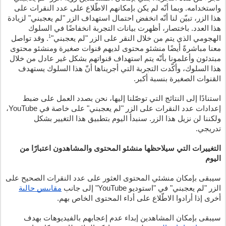
واستخدامه. وبما أنّه لم يكن بإمكانهم الاطّلاع على عدد النقرات على 
هذا الزر، تبيّن لنا أنّه انخفض احتمال استهداف الزر "لم يعجبني" لزيادة 
هذا العدد. باختصار، أظهرت بيانات التجربة انخفاضًا في السلوك 
1
الهجومي الذي يتم من خلال النقر على الزر "لم يعجبني"
. وقد تواصل 
معنا مباشرةً أيضًا منشئو محتوى لديهم قنوات صغيرة ومنشئو محتوى 
مبتدئون وأعلمونا بأنّه يتم استهداف قنواتهم بشكل غير عادل من خلال 
هذا السلوك، وأكّدت التجربة التي أجريناها أنّ هذا السلوك يستهدف 
القنوات الصغيرة بنسبة أكبر.
استنادًا إلى النتائج التي توصّلنا إليها، نحن بصدد العمل على ضبط 
إعدادات عدد النقرات على الزر "لم يعجبني" على خاصة في YouTube، 
ولكننا لن نزيل هذا الزر.
سنبدأ اليوم بتطبيق هذا التغيير بشكل 
تدريجي. 
التغييرات التي سيلاحظها منشئو المحتوى والمشاهدون اعتبارًا من 
اليوم 
سيبقى بإمكان منشئي المحتوى العثور على عدد النقرات الصحيح على 
الزر "لم يعجبني" في "استوديو YouTube" إلى جانب 
مقاييس حالية
أخرى إذا أرادوا الاطّلاع على أداء المحتوى الخاص بهم.
سيبقى بإمكان المشاهدين إبداء عدم إعجابهم بالفيديوهات بهدف 