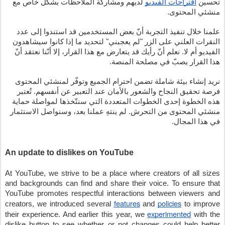
تحسين 
اقتراحات الفيديو
 لديهم ومشاركة الملاحظات بشكل خاص مع 
منشئي المحتوى.
علمنا خلال تنفيذ التجربة أنّ بعض المستخدمين قد استندوا إلى عدد 
النقرات العلني على الزر "لم يعجبني" لتحديد ما إذا كانوا سيشاهدون 
الفيديو أم لا. نعلم أنّ رأيك قد يتعارض مع هذا القرار، إلا أنّنا 
نعتقد أنّ 
هذا القرار يصبّ في مصلحة المنصة. 
نريد إنشاء بيئة شاملة تضمن احترام الجميع وتوفّر لمنشئي المحتوى 
فرصة تحقيق النجاح والشعور بالأمان عند التعبير عن أنفسهم. تُعتبر 
هذه الخطوة إحدى الخطوات المتعددة التي سنتّخذها لمواصلة حماية 
منشئي المحتوى من التحرش. لم ينتهِ عملنا بعد، وسنواصل الاستثمار 
في هذا المجال.
An update to dislikes on YouTube 
At YouTube, we strive to be a place where creators of all sizes 
and backgrounds can find and share their voice. To ensure that 
YouTube promotes respectful interactions between viewers and 
features
policies
creators, we introduced several
and
 to improve 
experimented
their experience. And earlier this year, we 
 with the 
dislike button to see whether or not changes 
could help better 