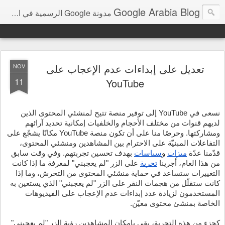
Google Arabia Blog
مدونة Google الرسمية في الشرق الأوسط و شمال أفريقيا‎
تعديل على إبداءات عدم الإعجاب على
NOV
11
YouTube
نسعى في YouTube إلى توفير منصة تتيح لمنشئي المحتوى الذين 
لديهم قنوات من مختلف الأحجام والخلفيات إمكانية تحديد آرائهم 
ومشاركتها. وحرصًا منا على أن تكون منصة YouTube مكانًا يشجّع على 
التفاعلات المبنيّة على الاحترام بين المشاهدين ومنشئي المحتوى، 
قدّمنا عدّة
ميزات
 و
سياسات
 بهدف تحسين تجربتهم. وفي وقت سابق 
من هذا العام، أجرينا 
تجربة
 على الزر "لم يعجبني" لمعرفة ما إذا كانت 
التغييرات 
ستساعد في حماية منشئي المحتوى من التحرش، وما إذا 
كانت ستقلّل من هجمات النقر على الزر "لم يعجبني" الذي يستعين به 
المستخدمون لزيادة عدد إبداءات عدم الإعجاب على الفيديوهات 
الخاصة بمنشئ محتوى معيّن.
كجزء من هذه التجربة، بقي بإمكان المشاهدين رؤية الزر "لم يعجبني" 