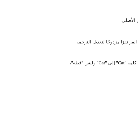
الأصلي.
-- أو انقر نقرًا مزدوجًا لتعديل الترجمة 
على سبيل المثال، إذا كنت تترجم موقعك إلى اللغة العربية، وتريد ترجمة كلمة "Cat" إلى "Cat" وليس "قطة"، 