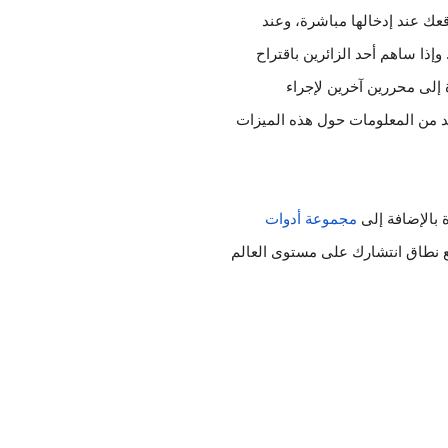
إذا كنت مسجلاً لدخولك، فسيتم عرض التصحيحات التي أدخلتها على موقعك عند إدخالها مباشرة، وعند 
ترجمة أحد الزائرين لصفحة على موقعك مرة أخرى، سيظهر له التصحيح. وإذا ساهم أحد الزائرين باقتراح 
أفضل، فلن يتم تنفيذ الاقتراح، حتى توافق عليه. كما يمكنك توجيه الدعوة إلى محررين آخرين لإجراء 
تصحيحات وإضافة إدخالات إلى مسارد الترجمة. يمكنك التعرف على مزيد من المعلومات حول هذه الميزات 
ة بالإضافة إلى
مجموعة أدوات 
 وسيلة منخفضة التكلفة لتوسيع نطاق انتشارك على مستوى العالم 