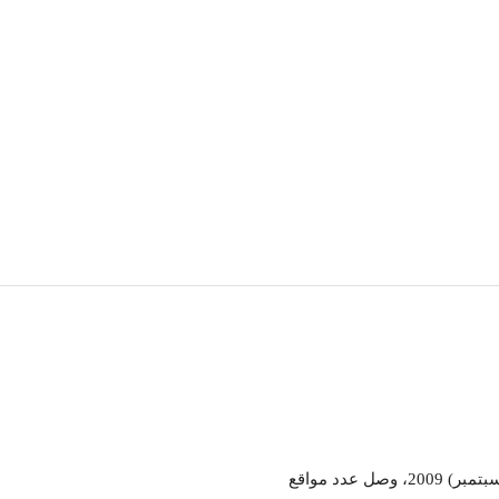
المكوِّن الإضافي "مترجم مواقع الويب" لأول مرة في أيلول (سبتمبر) 2009، وصل عدد مواقع 