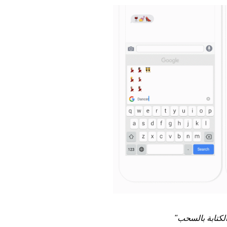
لكتابة بالسحب"