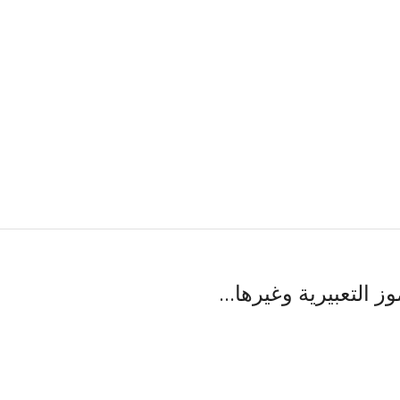
لبحث، ورسومات GIF، والرموز التعبيرية وغيرها...