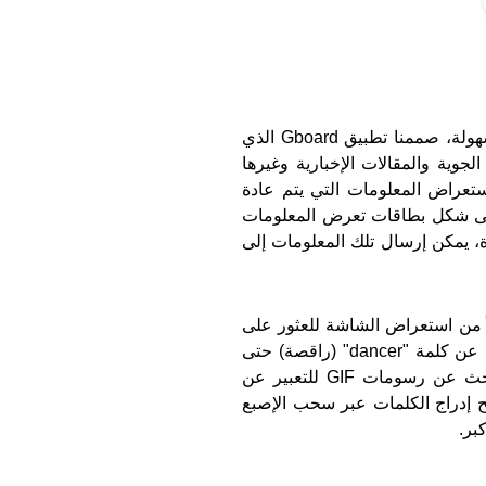
ولأن البحث والتراسل عبر الهاتف المحمول يجب أن يكونا بغاية السهولة، صممنا تطبيق Gboard الذي 
يتيح البحث وإرسال أي معلومات حول المطاعم ومواعيد الرحلات الجوية والمقالات الإخبارية وغيرها 
مباشرةً من لوحة مفاتيح الهاتف. ويمكن استخدام التطبيق أيضاً لاستعراض المعلومات التي يتم عادة 
العثور عليها من خلال محرك البحث Google، حيث تظهر النتائج على شكل بطاقات تعرض المعلومات 
الرئيسيّة بما في ذلك رقم الهاتف والتصنيف والتوقيت. وبنقرة واحدة، يمكن إرسال تلك المعلومات إلى 
كما يساعد Gboard في البحث عن نتائج لا تظهر عبر Google. وبدلاً من استعراض الشاشة للعثور على 
الرمز التعبيري الأنسب (Emoji) مثل 💃 أو  👯، يمكنكم مثلاً البحث عن كلمة "dancer" (راقصة) حتى 
يظهر الرمز الذي تبحثون عنه بشكل فوري. وتستطيعون أيضاً البحث عن رسومات GIF للتعبير عن 
مشاعركم، فضلاً عن الاستفادة من ميزة "الكتابة بالسحب" التي تتيح إدراج الكلمات عبر سحب الإصبع 
بر.