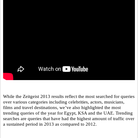
While the Zeitgeist 2013 results reflect the most searched for queries 
over various categories including celebrities, actors, musicians, 
films and travel destinations, we’ve also highlighted the most 
trending queries of the year for Egypt, KSA and the UAE. Trending 
searches are queries that have had the highest amount of traffic over 
a sustained period in 2013 as compared to 2012.