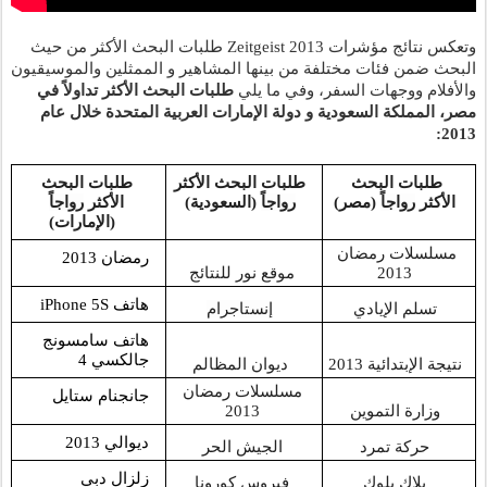
وتعكس نتائج مؤشرات Zeitgeist 2013 طلبات البحث الأكثر من حيث 
البحث ضمن فئات مختلفة من بينها المشاهير و الممثلين والموسيقيون 
والأفلام ووجهات السفر، وفي ما يلي 
طلبات البحث الأكثر تداولاً في 
مصر، المملكة السعودية و دولة الإمارات العربية المتحدة خلال عام 
2013: 
طلبات البحث 
طلبات البحث الأكثر 
طلبات البحث 
الأكثر 
رواجاً
 (مصر)
رواجاً
 (السعودية)
الأكثر 
رواجاً
 (الإمارات)
مسلسلات رمضان 
رمضان 2013
2013
موقع نور للنتائج 
هاتف iPhone 5S
تسلم الإيادي
إنستاجرام
هاتف سامسونج 
جالكسي 4
نتيجة الإبتدائية 2013
ديوان المظالم
مسلسلات رمضان 
جانجنام ستايل
وزارة التموين
2013 
ديوالي 2013
حركة تمرد
الجيش الحر 
زلزال دبي
بلاك بلوك
فيروس كورونا 