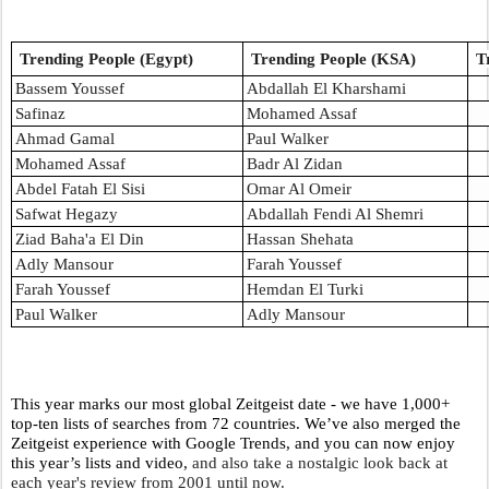
Trending People (Egypt)
Trending People (KSA)
T
Bassem Youssef
Abdallah El Kharshami
Safinaz
Mohamed Assaf
Ahmad Gamal
Paul Walker
Mohamed Assaf
Badr Al Zidan
Abdel Fatah El Sisi
Omar Al Omeir
Safwat Hegazy
Abdallah Fendi Al Shemri
Ziad Baha'a El Din
Hassan Shehata
Adly Mansour
Farah Youssef
Farah Youssef
Hemdan El Turki
Paul Walker
Adly Mansour
This year marks our most global Zeitgeist date - we have 1,000+ 
top-ten lists of searches from 72 countries. We’ve also merged the 
Zeitgeist experience with Google Trends, and you can now enjoy 
this year’s lists and video, 
and also take a nostalgic look back at 
each year's review from 2001 until now. 