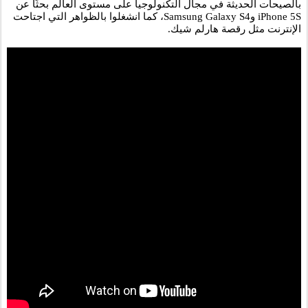
بالصيحات الحديثة في مجال التكنولوجيا على مستوى العالم بحثًا عن 
iPhone 5S وSamsung Galaxy S4، كما انشغلوا بالظواهر التي اجتاحت 
الإنترنت مثل رقصة هارلم شيك.