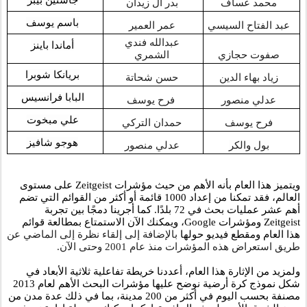
جاستين بيبر
محمد عساف
بدر ال زيدان 
باسم يوسف
عبد الفتاح السيسي
عمر العمير 
عبدالله فندي 
أماندا باينز
صفوت حجازي
الشمري 
بريانكا شوبرا
زياد بهاء الدين
حسن شحاتة 
البابا فرانسيس
عدلي منصور
فرح يوسف
علي مبخوت
فرح يوسف
حمدان التركي 
هوجو شافيز
بول والكر
عدلي منصور 
ويتميز هذا العام بأنه الأهم من حيث مؤشرات Zeitgeist على مستوى 
العالم، فقد تمكنا من إعداد 1000 قائمة أو أكثر من القوائم التي تضم 
أهم عشر عمليات بحث في 72 بلدًا. كما أجرينا دمجًا بين تجربة 
Zeitgeist ومؤشرات Google، ويمكنك الآن الاستمتاع بمطالعة قوائم 
هذا العام ومقطع فيديو حولها 
بالإضافة إلى إلقاء نظرة إلى الماضي عن 
طريق استعراض هذه المؤشرات منذ عام 2001 وحتى الآن.
ولمزيد من الإثارة هذا العام، أعددنا خريطة تفاعلية ثلاثية الأبعاد في 
شكل نموذج كرة أرضية نوضح عليها مؤشرات البحث الأهم لعام 2013 
مصنفة بحسب اليوم في أكثر من 200 مدينة، بما في ذلك عدة مدن من 