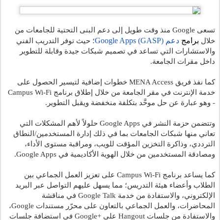
تسعى Google منذ وقت طويل إلى دعم البنى التحتية للجامعات من 
برامج 
دعم Google Apps (GASP)
خلال
؛ حيث توفر التدريب الفني 
والاستشارات التي تساعد في تصميم شبكات جيدة وقابلة للتطوير 
داخل مقرات الجامعة.
كما نفذ فريق MENA Access خطوات إضافية لتيسير الحصول على 
خدمة الإنترنت في مقر الجامعة من خلال إطلاق برنامج Campus Wi-Fi 
- وهو عبارة عن حل موحَّد بتكلفة منخفضة ويقبل التطوير.  
وتتضمن حزمة النشر في Google Apps حلولاً لأهم المشكلات التي 
تعاني منها شبكات الجامعات بما في ذلك إدارة المستخدمين/النطاق 
الترددي، وذاكرة التخزين المؤقت للويب، ومراقبة مستوى الأداء، 
ومصادقة المستخدمين من خلال الهوية الأكاديمية في Google Apps.
كما يساعد برنامج Campus Wi-Fi على تعزيز العمل الجماعي بين 
الطلاب وأعضاء هيئة التدريس؛ مما يسهل عليهم التواصل عبر البريد 
الإلكتروني، والاستفادة من خدمة Google Talk في مناقشة 
المحاضرات، والعمل الجماعي بالتعاون على محرّر مستندات Google، 
والاستفادة من جلسات Hangout على +Google في استضافة جلسات 