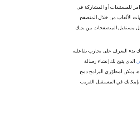
المزيد من الإمكانيات في هذا الصدد. تخيل لو أصبح بإمكانك توجيه الأوامر للمستندات أو المشاركة في 
جولات منافسة ما يُعرف باسم "فريستايل راب" أو التحكم في شخصيات الألعاب من خلال المتصفح 
 يجعل مستقبل المتصفحات بين يديك 
، سيصبح بإمكانك بدء التعرف على تجارب تفاعلية 
ي
 الذي يتيح لك إنشاء رسالة 
إلكترونية بالتحدث. من خلال واجهة برمجة تطبيقات جافا سكريبت هذه، يمكن لمطوّري البرامج دمج 
إمكانية التعرف على الكلام في تطبيقاتهم على الويب. ولذلك سيصبح بإمكانك في المستقبل القريب 