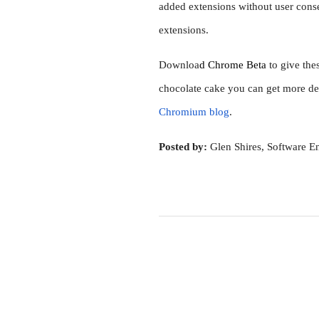
added extensions without user consen
extensions.
Downloa
d 
Chrome Beta
 to give the
chocolate cake you can get more det
Chromium blog
.
Posted by: 
Glen Shires, Software E