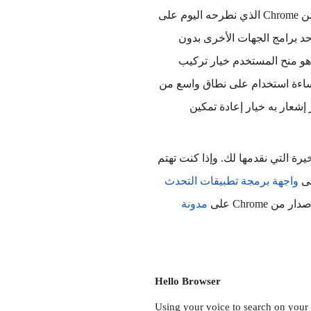
 على Windows والتي قد يكون أضافها أحد برامج الجهات الأخرى بدون 
موافقة صريحة من المستخدم. لقد كان الغرض من ذلك في الأساس هو منح المستخدم خيار تركيب 
الإضافات المفيدة عند تثبيت التطبيقات، ولكن تعرضت هذه الميزة لإساءة استخدام على نطاق واسع من 
قِبل جهات أخرى ركَّبت إضافات بدون موافقة المستخدم. كما سيظهر إشعار به خيار إعادة تمكين 
 لاختبار هذه التحسينات الأخيرة التي نقدمها لك. وإذا كنت تهتم 
ى
واجهة برمجة تطبيقات التحدث 
Chrome على
مدونة 
Hello Browser
Using your voice to search on your