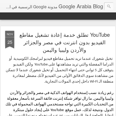
Google Arabia Blog
مدونة Google الرسمية في الشرق الأوسط و شمال أفريقيا‎
YouTube تطلق خدمة إعادة تشغيل مقاطع
NOV
الفيديو بدون انترنت في مصر والجزائر
25
والأردن وليبيا واليمن
تخيل شعورك عندما تريد تحميل مقاطع فيديو 
لبرامجك الكوميدية  
أو 
الدراما
 المفضلة 
والتي تريد مشاهدتها على YouTube  ولكن الفيديو 
يتوقف كل 5 ثواني حتى انتهاء التحميل. أو تخيل شعورك عندما لا تتمكن 
من مشاهدة سوى الدقائق الأولى من الفيديو لأنك مضطر لمغادرة 
منطقة الـ Wi-Fi داخل إحدى المولات التجارية. 
رغم زيادة  نسب إستخدام الهواتف الذكية في مصر والجزائر والأردن 
وليبيا واليمن, ما زال توافر شبكة إنترنت فائقة السرعة بأسعار معقولة 
من التحديات الكبيرة التي تواجه مستخدمي الهواتف المحمولة في تلك 
الدول. ونتيجة لذلك، عمل موقع  YouTube على إيجاد حلول مبتكرة 
لتقليل الحاجة لنقل البيانات بسرعة عند استخدام منصتها للتيسير على 