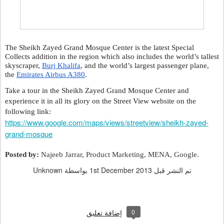
The Sheikh Zayed Grand Mosque Center is the latest Special 
Collects addition in the region which also includes the world’s tallest 
skyscraper, 
Burj Khalifa
, and the world’s largest passenger plane, 
the 
Emirates Airbus A380
. 
Take a tour in the Sheikh Zayed Grand Mosque Center and 
experience it in all its glory on the Street View website on the 
following link: 
https://www.google.com/maps/views/streetview/sheikh-zayed-
grand-mosque
Posted by:
 Najeeb Jarrar, Product Marketing, MENA, Google.
تم النشر قبل
1st December 2013
بواسطة Unknown
0
إضافة تعليق