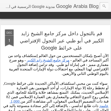
Google Arabia Blog
مدونة Google الرسمية في الشرق الأوسط و شمال أفريقيا‎
قم بالتجول داخل مركز جامع الشيخ زايد
DEC
الكبير في أبو ظبي عبر التجول الإفتراضي
1
على خرائط Google
الآن أصبح بإمكان المستخدمين من حول العالم إستكشاف واحد من 
أكبر المساجد في العالم - 
مركز جامع الشيخ زايد الكبير
 - وهو صرح 
معماري مميز - في إماراة أبو ظبي.  وقد تزامن إضافة التجول 
الإفتراضي لهذا المعلم، مع احتفالات دولة الإمارات المتحدة العربية 
باليوم الوطني الثاني والأربعين.  
 سواء كنت من محبي استكشاف الأماكن الجديدة على خرائط Google, 
أو تخطط رحلة إلا دولة الإمارات، أو أحد المهتمين بفن العمارة 
الإسلامي الحديث، يمكنك  التمتع بمشاهد خلابة وكاملة للجامع، الذي 
يعكس روح التنوع الثقافي والمعماري بفن العمارة الإسلامي فمن 82 
قبة ذات التصميم الإسلامي المغولي، الى مشاهدة أكثر من
 1,000 
عامود
 ذات طابع أندلسي ، بالإضافة إلى أكبر سجادة منسوجة باليد في 
العالم التي يغلب عليها الطابع الإسلامي الفارسي، والعديد من أروع 