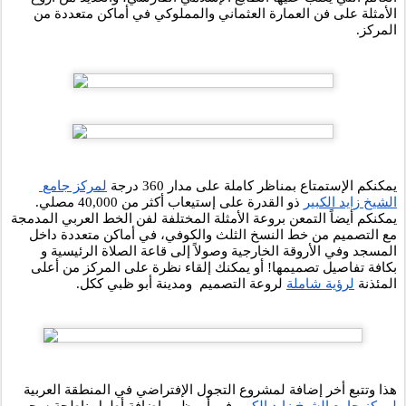
الأمثلة على فن العمارة العثماني والمملوكي في أماكن متعددة من 
المركز. 
يمكنكم الإستمتاع بمناظر كاملة على مدار 360 درجة 
لمركز جامع 
الشيخ زايد الكبير
 ذو القدرة على إستيعاب أكثر من 40,000 مصلي. 
يمكنكم أيضاً التمعن بروعة الأمثلة المختلفة لفن الخط العربي المدمجة 
مع التصميم من خط النسخ الثلث والكوفي، في أماكن متعددة داخل 
المسجد وفي الأروقة الخارجية وصولاً إلى قاعة الصلاة الرئيسية و 
بكافة تفاصيل تصميمها! أو يمكنك إلقاء نظرة على المركز من أعلى 
المئذنة 
لرؤية شاملة
 لروعة التصميم  ومدينة أبو ظبي ككل.
هذا وتتبع أخر إضافة لمشروع التجول الإفتراضي في المنطقة العربية 
لمركز جامع الشيخ زايد الكبير
 في أبو ظبي إضافة أطول ناطحة سحب 