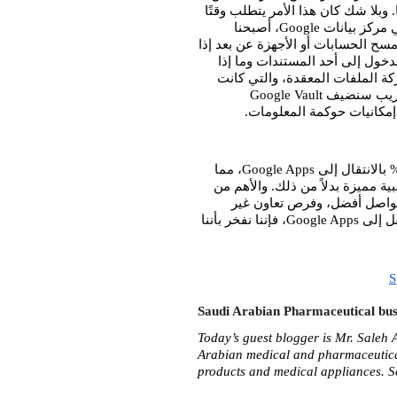
البيانات السرية التي تحتاج إلى إدارتها وحمايتها من قِبل فرق العمل لدينا. وبلا شك كان هذا الأمر يتطلب وقتًا 
كبيرًا ويُمثل تحديًا في الوقت ذاته. ولكن اليوم، ومع تخزين كل العناصر في مركز بيانات Google، أصبحنا 
نستفيد بأحدث تقنيات الأمان التي توفرها Google، بالإضافة إلى إمكانية مسح الحسابات أو الأجهزة عن بعد إذا 
دعت الحاجة لذلك. كما يُمكن لموظفينا الوقوف تحديدًا على من يُمكنه الدخول إلى أحد المستندات وما إذا 
كان بإمكانه إجراء تعديلات أم لا - كل ذلك بدون الحاجة إلى عمليات مشاركة الملفات المعقدة، والتي كانت 
تكلف قسم تكنولوجيا المعلومات ساعة يوميًا على الأقل لإدارتها. وعما قريب سنضيف Google Vault 
إمكانيات حوكمة المعلومات.
كما تقلصت التكاليف التي يتحملها قسم تكنولوجيا المعلومات بنسبة 75% بالانتقال إلى Google Apps، مما 
يوفر مئات الآلاف من الدولارات والتي يُمكننا إنفاقها على تطوير حلول طبية مميزة بدلاً من ذلك. والأهم من 
ذلك، أصبحت لدينا قوى عاملة أكثر إنتاجية من ذي قبل، مع توفر وسائل تواصل أفضل، وفرص تعاون غير 
مسبوقة. وباعتبارنا الشركة الأكبر في المملكة العربية السعودية التي تنتقل إلى Google Apps، فإننا نفخر بأننا 
S
Saudi Arabian Pharmaceutical bus
Today’s guest blogger is Mr. Saleh 
Arabian medical and pharmaceutical
products and medical appliances. S