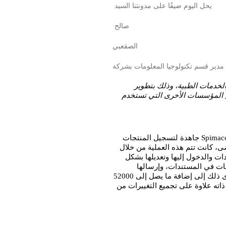
يحل اليوم ضيفًا على مدونتنا السيد 
صالح 
الصقعبي
 مدير قسم تكنولوجيا المعلومات بشركة
، وهي إحدى الشركات السعودية التي تعمل في مجال الأدوية والخدمات الطبية، وذلك بتطوير 
 المؤسسات الأخرى التي تستخدم 
باعتبارها واحدة من الشركات السعودية الرائدة في مجال الأدوية، تعمل Spimaco جاهدة لتسجيل المنتجات 
الجديدة في إدارة الغذاء والدواء (FDA) في أسرع وقت ممكن. في ما مضى، كانت تتم هذه العملية من خلال 
فريق يضم مئات الأشخاص من مختلف أنحاء العالم، لإنشاء آلاف المستندات والدخول إليها وتعديلها بشكل 
فردي. وهذا يعني أن الموظفين كانوا يقضون ساعة أسبوعيًا لإدخال البيانات في المستندات، وإرسالها 
كمرفقات إلى آخرين لتعديلها ودمج التغييرات من مساهمين عدة. وقد أدى ذلك إلى إضافة ما يصل إلى 52000 
ساعة سنويًا على مستوى المؤسسة لإدارة النسخ المختلفة من المستند ذاته علاوة على تجميع التغييرات من 