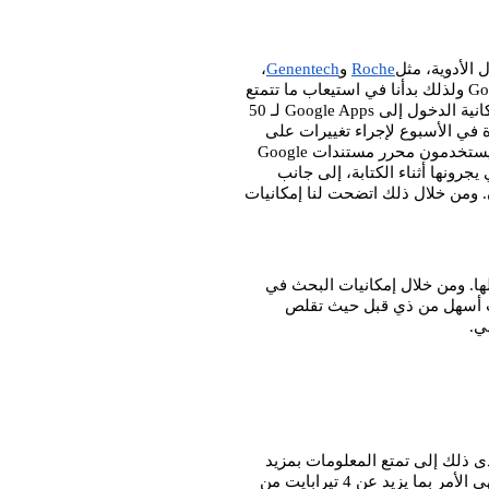
الأدوية، مثل
Roche
 و
Genentech
، 
بصدد التحول إلى خدمة للاتصالات تستند إلى السحاب تسمى Google Apps ولذلك بدأنا في استيعاب ما تتمتع 
به هذه الخدمة من إمكانيات تعاونية. وعلى سبيل التجربة، قررنا توفير إمكانية الدخول إلى Google Apps لـ 50 
من موظفينا، وكانت المفاجأة أنفرق العمل لم تعد تضيع الساعات العديدة في الأسبوع لإجراء تغييرات على 
المرفقات وإرسالها إلى الزملاء ودمج التغييرات في مستند واحد. فكانوا يستخدمون محرر مستندات Google 
للتعاون معًا في ذات المستند في آن واحد، حيث يشاهدون التغييرات التي يجرونها أثناء الكتابة، إلى جانب 
مشاركة الأفكار والتعليقات والملاحظات في الحال عبر العديد من البلدان. ومن خلال ذلك اتضحت لنا إمكانيات 
أصبح لدينا الآن 1100 شخص يستخدمون Google Apps والفوائد لا حصر لها. ومن خلال إمكانيات البحث في 
Gmail، أصبح العثور على رسالة إلكترونية في طيّات المجلدات والملفات أسهل من ذي قبل حيث تقلص 
ي.
ولا يقتصر الأمر على سهولة الدخول إلى المعلومات من أي مكان بل يتعدى ذلك إلى تمتع المعلومات بمزيد 
من الأمان. ونظرًا لأننا نستخدم برنامج Lotus Domino منذ عام 1998، انتهى الأمر بما يزيد عن 4 تيرابايت من 