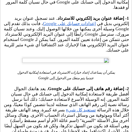
إمكانية الدخول إلى حسابك على Google في حال نسيان كلمة المرور 
أو فقدها. 
1- إضافة عنوان بريد إلكتروني للاسترداد. 
عند تسجيل عنوان بريد 
إلكتروني بديل في
إعدادات حسابك على Google
، فأنت بذلك تقدم إلى 
Google وسيلة أخرى يمكنها من خلالها الوصول إليك. وعند نسيان كلمة 
مرورك، سترسل Google رابطًا إلى عنوان البريد الإلكتروني للاسترداد 
حتى تتمكن من إعادة تعيين كلمة المرور. كما يمكن لـ Google استخدام 
عنوان البريد الإلكتروني هذا لإخبارك عند اكتشافنا أي شيء مثير للريبة 
على حسابك. 
يمكن أن يساعدك إعداد خيارات الاسترداد في استعادة إمكانية الدخول
عندما يتم منعك من الدخول إلى Google
2- إضافة رقم هاتف إلى حسابك على Google. 
يعد هاتفك الجوال 
أفضل طريقة لاستعادة إمكانية الدخول إلى حسابك في حال نسيان 
كلمة المرور. إنه الوسيلة الأسرع لاستعادة حسابك؛ ذلك أننا نرسل 
رسالة نصية إلى رقم الهاتف الذي سجلته لدينا تتضمن كودًا معينًا، ومن 
خلال هذه الرسالة 
تستعيد كل شيء
بسرعة كبيرة. ويعد الهاتف طريقة 
أكثر أمانًا وموثوقية من وسائل استرداد الحساب الأخرى. وهناك وسائل 
أخرى مثل الأسئلة "السرية" (اسم عائلة الأم أو اسم مسقط رأسك) 
وهي أسئلة قد يكون من السهل تذكرها، ولكن قد يكون من السهل أيضًا 
على الأشرار اكتشافها. وقد لاحظنا على مدار فترة زمنية طويلة أن 