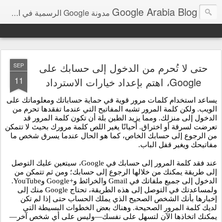
Google Arabia Blog
مدونة Google الرسمية في الشرق الأوسط و شمال أفريقيا‎
حتى لا تُحرم من الدخول إلى حسابك على
SEP
11
Google، اهتم بإعداد خيارات الاسترداد
يساعد استخدام كلمات مرور قوية في حماية حساباتك ومعلوماتك على 
الويب. ولكن كلمة المرور تشبه المفاتيح التي عندما تفقدها تحرم من 
الدخول إلى منزلك. ومما يزيد الطين بلة أن تكون كلمة المرور قد 
تعرضت لسرقة أو اختراق. أحيانًا يغير اللص كلمة مرورك بحيث لا تتمكن 
من الرجوع إلى حسابك الخاص، كما هو الحال عندما يسرق شخص ما 
مفاتيحك ويغير قفل الباب. 
عند فقد كلمة المرور إلى حسابك في Google، سيتعين عليك التوصل 
إلى طريقة يمكنك من خلالها الرجوع إلى حسابك؛ ومن ثم تتمكن من 
الدخول إلى جميع ملفاتك في Gmail والخرائط و+Google وYouTube. 
ولمساعدتك في التوصل إلى هذه الطريقة، تحتاج Google منك إلى 
إخبارها بأنك الشخص الصحيح الذي يملك الحساب حتى إذا لم تكن 
لديك كلمة المرور الصحيحة. وهناك بعض الخطوات البسيطة التي 
يمكنك اتخاذها الآن لتسهل على نفسك—وليس على أي شخص آخر—