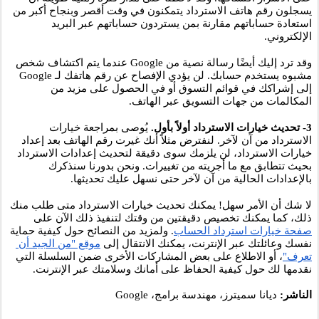
يسجلون رقم هاتف الاسترداد يتمكنون في وقت أقصر وبنجاح أكبر من 
استعادة حساباتهم مقارنة بمن يستردون حساباتهم عبر البريد 
الإلكتروني. 
وقد ترد إليك أيضًا رسالة نصية من Google عندما يتم اكتشاف شخص 
مشبوه يستخدم حسابك. لن يؤدي الإفصاح عن رقم هاتفك لـ Google 
إلى إشراكك في قوائم التسوق أو في الحصول على مزيد من 
المكالمات من جهات التسويق عبر الهاتف.
3- تحديث خيارات الاسترداد أولاً بأول. 
يُوصى بمراجعة خيارات 
الاسترداد من آن لآخر. لنفترض مثلاً أنك غيرت رقم الهاتف بعد إعداد 
خيارات الاسترداد، لن يلزمك سوى دقيقة لتحديث إعدادات الاسترداد 
بحيث تتطابق مع ما أجريته من تغييرات. ونحن بدورنا سنذكرك 
بالإعدادات الحالية من آن لآخر حتى نسهل عليك تحديثها. 
لا شك أن الأمر سهل! يمكنك تحديث خيارات الاسترداد متى طلب منك 
ذلك، كما يمكنك تخصيص دقيقتين من وقتك لتنفيذ ذلك الآن على
صفحة خيارات استرداد الحساب
. ولمزيد من النصائح حول كيفية حماية 
نفسك وعائلتك عبر الإنترنت، يمكنك الانتقال إلى
موقع "من الجيد أن 
تعرف"
، أو الاطلاع على بعض المشاركات الأخرى ضمن السلسلة التي 
نقدمها لك حول كيفية الحفاظ على أمانك وسلامتك عبر الإنترنت.
الناشر:
 ديانا سميترز، مهندسة برامج، Google