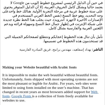
في حين أن الدليل الرئيسي لمشروع خطوط الويب من Google لا 
يعتمد حاليا وبشكل كامل الحروف العربية، إلا أن الدليل المتوفر يحتوي 
على ستة خطوط عربية في مرحلة التجربة الأولية. هنالك خط واحدعلى 
وجه التحديد، وهو خط النسخ (نفس الخط العربي المستخدم في 
الإصدارات الأخيرة لأجهزة  أندرويد)، حيث يجلب هذا الخط نظرة جديدة 
على شبكة الإنترنت في إظهار جمال خط النسخ وسهولة قرائته ويدعم 
اللغتين العربية والفارسية بشكل كامل. 
نأمل بأن تنال هذه الخطوط إعجابكم ونتتطلع لصفحاتكم الجميلة التي 
قد تستخدمون هذه الخطوط في تصميمها.
الناشر:
بهداد إسفاهبد، مهندس برامج، فريق المبادرة الفارسية
Making your Website beautiful with Arabic fonts
It is impossible to make the web beautiful without beautiful fonts. 
Unfortunately, fonts shipped with most operating systems are not 
the most pleasant or legible for Arabic. For years, web sites were 
limited to using fonts installed on the user’s machine. That has 
changed in recent years as most browsers added support for 
Web 
fonts
. 
Google Fonts 
is a collection of fonts freely available for 
websites to use.