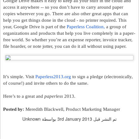
Google Drive makes it easy to keep all your stuff in the cloud and 
access it anywhere -- so you don’t have to carry around paper 
copies wherever you go. There are also other great apps that can 
help you get things done in the cloud - no printer required. This 
year, Google Drive is part of the 
Paperless Coalition
,
 a group of 
organizations and products that help you live completely in a paper-
free world. So whether you’re an expense reporter, invoice tracker, 
file hoarder, or note jotter, you can do it all without using paper. 
It’s simple. Visit 
Paperless2013.org
 to sign a pledge (electronically, 
of course!) and invite others to do the same. 
Here’s to a great and 
paperless
 2013. 
Posted by: 
Meredith Blackwell, Product Marketing Manager
تم النشر قبل
3rd January 2013
بواسطة Unknown