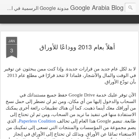
Google Arabia Blog
مدونة Google الرسمية في الشرق الأوسط و شمال أفريقيا‎
JAN
أهلاً بعام 2013 ووداعًا للأوراق
3
لا بد لكل عام جديد من قرارات جديدة. وإذا كنت ممن يبحثون عن توفير 
في الوقت والمال والأشجار، فلماذا لا تتخذ قرارًا في مطلع عام 2013 
بأن تودّع الأوراق.
الآن توفر عليك خدمة Google Drive حفظ جميع مستنداتك في 
السحاب والدخول إليها من أي مكان، ومن ثم لن تضطر إلى حمل نسخ 
من أوراقك معك أينما ذهبت. كما أن هناك تطبيقات رائعة أخرى يمكنك 
الاستفادة منها في تنفيذ ما تريد من السحاب، ومن ثم لن تحتاج إلى 
طابعة. تنضم Google هذا العام إلى تحالف
Paperless Coalition
، الذي 
يضم مجموعة من المؤسسات والمنتجات التي تسعى إلى تمكينك من 
الاستغناء تمامًا عن الأوراق. وبذلك لن تحتاج إلى الأوراق في إنجاز 