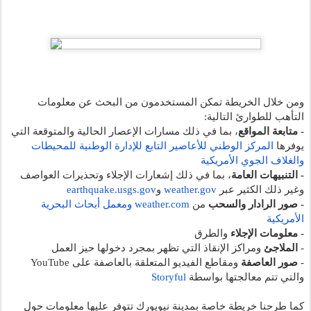
ومن خلال الخريطة تمكن المستخدمون من البحث عن معلومات 
التأهب للطوارئ التالية:
- متابعة المواقع
، بما في ذلك مسارات الإعصار الحالية والمتوقعة التي 
يوفرها
المركز الوطني للأعاصير التابع للإدارة الوطنية للمحيطات 
والغلاف الجوي الأمريكية
- التنبيهات العامة
، بما في ذلك إشعارات الإجلاء وتحذيرات العواصف 
وغير ذلك الكثير عبر
weather.gov
 و
earthquake.usgs.gov
- صور الرادار والسحب
 من
weather.com
 و
معمل أبحاث البحرية 
الأمريكية
- معلومات الإجلاء
 والطرق
- 
الملاجئ
 ومراكز الإنقاذ التي تظهر بمجرد دخولها حيز العمل
- 
صور العاصفة
 ومقاطع الفيديو المتعلقة بالعاصفة على YouTube 
والتي تتم معالجتها بواسطة
Storyful
كما طرحنا خريطة خاصة بمدينة نيويورك تتوفر عليها معلومات حول 