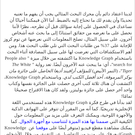
لدينا اعتقاد دائم بأن محرك البحث المثالي يجب أن يفهم ما تعنيه 
تحديدًا وأن يقدم لك ما تحتاج إليه بالضبط. أما الآن فيمكننا أحيانًا أن 
نساعدك في الحصول على إجابة سؤالك قبل أن تطرحه، نظرًا لأننا 
نحصل على ما نعرضه من حقائق استنادًا إلى ما بحث عنه أشخاص 
آخرون. على سبيل المثال، تصلح المعلومات التي نعرضها عن توم كروز 
للإجابة على 37% من طلبات البحث التي تلي طلب البحث هذا. ومن 
أهم الاستكشافات التي تعرضت لها على سبيل المصادفة أثناء البحث 
باستخدام Knowledge Graph ما اكتشفته من خلال ميزة "People also 
search for"، أي: ما يبحث عنه الآخرون أيضًا. تعد رواية "
The White 
Tiger
"، (النمر الأبيض) 
للمؤلف أرافيند أديغا الحاصل على جائزة مان 
بوكر المرموقة، أحد أفضل الكتب لدي
. وباستخدام Knowledge Graph، 
اكتشفت أن هناك ثلاثة كتب أخرى حصلت على الجائزة نفسها وكتاب 
واحد آخر حصل على جائزة بوليتزر. ولقد كان هذا الاقتراح صحيحًا 
تمامًا!
لقد بدأنا في طرح فكرة Knowledge Graph هذه لمستخدمي اللغة 
الإنجليزية تدريجيًا. كما أنه من المقرر أن تتوفر على الهواتف الذكية 
والأجهزة اللوحية، ويمكنك التعرف على مزيد من المعلومات حول 
الكيفية التي 
صممنا بها هذه الميزة لتتناسب مع أجهزة الجوال
. كما 
يمكنك مشاهدة مقطع فيديو (متوفر أيضًا على 
موقعنا
 عن Knowledge 
Graph) يعرفك على مزيد من التفاصيل عن التقنية، من خلال الأشخاص 