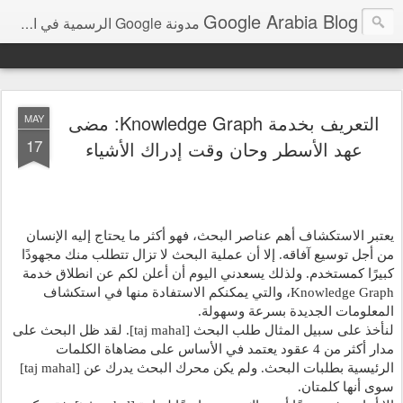
Google Arabia Blog
مدونة Google الرسمية في الشرق الأوسط و شمال أفريقيا‎
التعريف بخدمة Knowledge Graph: مضى
MAY
17
عهد الأسطر وحان وقت إدراك الأشياء
يعتبر الاستكشاف أهم عناصر البحث، فهو أكثر ما يحتاج إليه الإنسان 
من أجل توسيع آفاقه. إلا أن عملية البحث لا تزال تتطلب منك مجهودًا 
كبيرًا كمستخدم. ولذلك يسعدني اليوم أن أعلن لكم عن انطلاق خدمة 
Knowledge Graph، والتي يمكنكم الاستفادة منها في استكشاف 
المعلومات الجديدة بسرعة وسهولة. 
لنأخذ على سبيل المثال طلب البحث [taj mahal]. لقد ظل البحث على 
مدار أكثر من 4 عقود يعتمد في الأساس على مضاهاة الكلمات 
الرئيسية بطلبات البحث. ولم يكن محرك البحث يدرك عن [taj mahal] 
سوى أنها كلمتان.