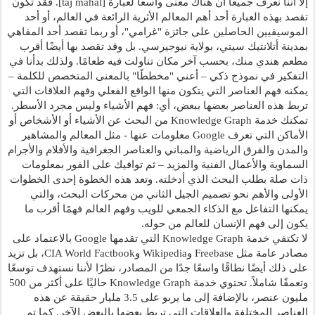
إلا أننا نعرف جميعًا أن هناك معنى واسعًا لعبارة [taj mahal]. فقد تكون 
تقصد بهذه العبارة أحد أهم المعالم الأثرية الرائعة في العالم، أو أحد 
الموسيقيين الحاصلين على جائزة "غرامي"، أو ربما تقصد أحد المقاهي 
بمدينة أتلانتيك سيتي، بولاية نيوجيرسي. بل وقد تقصد بها أيضًا أقرب 
مطعم هندي منك، بحسب آخر مكان تناولت فيه طعامًا. ولذلك بدأنا في 
التفكير في نموذج ذكي – أعني "مخططًا" بالمعنى المتخصص للكلمة – 
يمكنه فهم العناصر التي يتكون منها الواقع الفعلي وفهم العلاقات التي 
تربط هذه العناصر بعضها ببعض، أي: فهم الأشياء وليس مجرد الأسطر. 
تمكنك خدمة Knowledge Graph من البحث عن الأشياء أو الأشخاص أو 
الأماكن التي تعرف Google معلومات عنها - مثل المعالم والمشاهير 
والمدن والفرق الرياضية والمباني والعناصر الجغرافية والأفلام والأجرام 
السماوية والأعمال الفنية والمزيد – ثم توافيك على الفور بمعلومات 
ذات صلة بطلب البحث الذي أدخلته. وتعد هذه الخطوة إحدى الخطوات 
الأولى والأهم نحو تصميم الجيل الثاني من محركات البحث، والتي 
يمكنها التفاعل مع الذكاء الجمعي للويب وفهم العالم فهمًا أقرب ما 
يكون إلى فهم الإنسان للعالم من حوله.
لا تكتفي خدمة Knowledge Graph التي تقدمها Google بالاعتماد على 
مصادر عامة مثل Freebase وWikipedia وCIA World Factbook، بل تزيد 
على ذلك أيضًا نطاقًا واسعًا جدًا من المصادر، نظرًا لأننا نستهدف توسعًا 
وتعمقًا شاملاً. تحتوي خدمة Knowledge Graph حاليًا على أكثر من 500 
مليون عنصر، بالإضافة إلى ما يربو على 3.5 مليار حقيقة عن هذه 
العناصر المختلفة والعلاقات التي تربط بعضها بالبعض الآخر. كما تم 