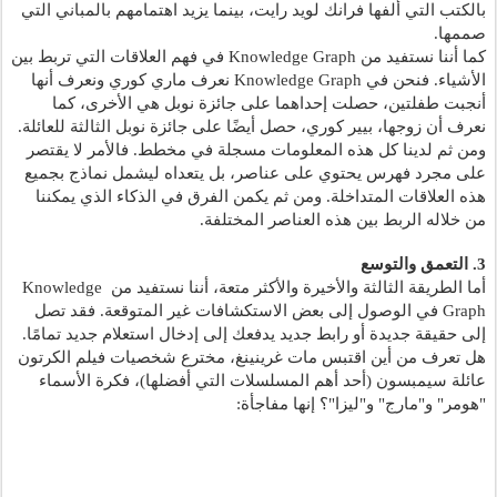
بالكتب التي ألفها فرانك لويد رايت، بينما يزيد اهتمامهم بالمباني التي 
صممها.
كما أننا نستفيد من Knowledge Graph في فهم العلاقات التي تربط بين 
الأشياء. فنحن في Knowledge Graph نعرف ماري كوري ونعرف أنها 
أنجبت طفلتين، حصلت إحداهما على جائزة نوبل هي الأخرى، كما 
نعرف أن زوجها، بيير كوري، حصل أيضًا على جائزة نوبل الثالثة للعائلة. 
ومن ثم لدينا كل هذه المعلومات مسجلة في مخطط. فالأمر لا يقتصر 
على مجرد فهرس يحتوي على عناصر، بل يتعداه ليشمل نماذج بجميع 
هذه العلاقات المتداخلة. ومن ثم يكمن الفرق في الذكاء الذي يمكننا 
من خلاله الربط بين هذه العناصر المختلفة.
3. التعمق والتوسع
أما الطريقة الثالثة والأخيرة والأكثر متعة، أننا نستفيد من Knowledge 
Graph في الوصول إلى بعض الاستكشافات غير المتوقعة. فقد تصل 
إلى حقيقة جديدة أو رابط جديد يدفعك إلى إدخال استعلام جديد تمامًا. 
هل تعرف من أين اقتبس مات غرينينغ، مخترع شخصيات فيلم الكرتون 
عائلة سيمبسون (أحد أهم المسلسلات التي أفضلها)، فكرة الأسماء 
"هومر" و"مارج" و"ليزا"؟ إنها مفاجأة: