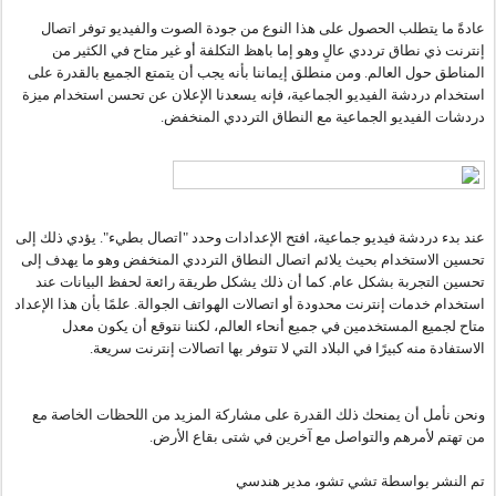
عادةً ما يتطلب الحصول على هذا النوع من جودة الصوت والفيديو توفر اتصال 
إنترنت ذي نطاق ترددي عالٍ وهو إما باهظ التكلفة أو غير متاح في الكثير من 
المناطق حول العالم. ومن منطلق إيماننا بأنه يجب أن يتمتع الجميع بالقدرة على 
استخدام دردشة الفيديو الجماعية، فإنه يسعدنا الإعلان عن تحسن استخدام ميزة 
دردشات الفيديو الجماعية مع النطاق الترددي المنخفض.
عند بدء دردشة فيديو جماعية، افتح الإعدادات وحدد "اتصال بطيء". يؤدي ذلك إلى 
تحسين الاستخدام بحيث يلائم اتصال النطاق الترددي المنخفض وهو ما يهدف إلى 
تحسين التجربة بشكل عام. كما أن ذلك يشكل طريقة رائعة لحفظ البيانات عند 
استخدام خدمات إنترنت محدودة أو اتصالات الهواتف الجوالة. علمًا بأن هذا الإعداد 
متاح لجميع المستخدمين في جميع أنحاء العالم، لكننا نتوقع أن يكون معدل 
الاستفادة منه كبيرًا في البلاد التي لا تتوفر بها اتصالات إنترنت سريعة.
ونحن نأمل أن يمنحك ذلك القدرة على مشاركة المزيد من اللحظات الخاصة مع 
من تهتم لأمرهم والتواصل مع آخرين في شتى بقاع الأرض.
تم النشر بواسطة تشي تشو، مدير هندسي