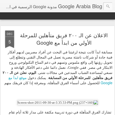
Google Arabia Blog
مدونة Google الرسمية في الشرق الأوسط و شمال أفريقيا‎
الاعلان عن الـ ٢٠٠ فريق متأهلين للمرحلة
DEC
5
الأولي من ابدأ مع Google
مسابقة ابدأ كانت نتيجة لرغبتنا في البحث عن أفراد مصريين لديهم أفكار 
فنية جادة أو شركات ناشئة مصرية تعمل في المجال التقني وتتطلع إلى 
تحويل رؤيتها إلى واقع ملموس وتسهم في دعم المناخ التكنولوجي وروح 
الابتكار في مصر. ففي Google، نعمل دائما علي دعم الأفكار الهادفة و 
نسعي لمساعدة الشباب المبدعين في مجالات شتى.
 اليوم، نعلن عن الـ ٢٠٠ 
موقع ابدأ مع 
فريق متأهلين  للمرحلة الأولي من المسابقة
. يمكنك دخول 
Google 
للحصول على أسماء الفرق المتأهلة، ومعرفة إذا كان فريقك منهم 
 تشارك الفرق المتأهلة في دورة تدريبية مكثفة على مدار ثلاثة أيام تقام 