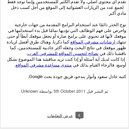
تقدم أي محتوى أصلي. ولا تقدم الكثير للمستخدمين وإنما توجد فقط 
  لجمع عدد من الزيارات العشوائية إلى الموقع من أجل كسب دخل 
مادي أكبر
توخ الحذر دائمًا عند استخدام البرامج المقدمة من جهات خارجية 
واحرص على فهم الوظائف التي تؤديها تمامًا قبل بدء استخدامها في 
موقعك لأنها قد تحتوي على برامج ضارة أو تجعل موقعك أبطأ أو حتى 
تنتهك
 إرشادات مشرفي المواقع
 كما ذكرنا. وهناك طرق أفضل لزيادة 
ظهور موقعك في نتائج البحث وجعله أكثر جاذبية للمستخدمين، كما 
ناقشنا ذلك في 
نصائح لتحسين المواقع للمشرفين العرب
.
 إذا كانت لديك أية أسئلة أو إذا كنت تريد مناقشة هذا الموضوع بشكل 
أوسع، فالرجاء القيام بذلك في 
منتدى مساعدة مشرفي المواقع
.
كتبه عادل سعود وأنوار بندحو، فريق جودة بحث Google.
تم النشر قبل
5th October 2011
بواسطة Unknown
6
عرض التعليقات