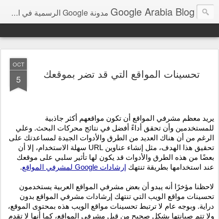
Google Arabia Blog
مدونة Google الرسمية في الشرق الأوسط و شمال أفريقيا‎
OCT
تحسينات المواقع التي قد تضر بموقعك
5
يريد معظم مشرفي المواقع أن تكون مواقعهم أكثر جاذبية 
للمستخدمين وأن تحقق أداءً أفضل في نتائج محركات البحث. وعلي 
الرغم من أن هناك العديد من الطرق والأدوات الجيدة لمساعدتك على 
تحقيق هذا الهدف، مثل إنشاء عناوين URL سهلة الاستخدام، إلا أن 
بعضًا من هذه الطرق والأدوات قد يكون لها تأثير سلبي على موقعك 
عند استخدامها بطريقة تنتهك 
إرشادات Google لمشرفي المواقع
.
لاحظنا مؤخرًا أنه يبدو أن بعض مشرفي المواقع العربية يستخدمون 
تحسينات مواقع الويب التي تنتهك إرشادات مشرفي المواقع بدون 
دراية. وبوجه عام لا ترتبط تحسينات مواقع الويب هذه بمحتوى الموقع، 
ولا تتم صيانتها بشكل صحيح من قبل مشرفي المواقع، كما أنها لا تقدم 