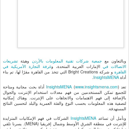
وبالتعاون مع
جمعية شركات تقنية المعلومات بالأردن
وهيئة
تشريعات
الاتصالات في
الإمارات العربية المتحدة، و
غرفة التجارة الأمريكية في
القاهرة
و شركة Bright Creations التي تتخذ من القاهرة مقرًا لها، تم بناء
أداة
InsightsMENA
.
تعد
InsightsMENA
www.insightsmena.com
(
) أداة بحث مجانية ومتاحة
للجميع تمكن المستخدمين من فهم معدلات استخدام الإنترنت والجوال
بالإضافة إلى فهم الاهتمامات والاتجاهات على الإنترنت. وهناك إمكانية
لتصفية هذه المعلومات بحسب النوع والفئة العمرية والبلد لتحسين النتائج
المستهدفة.
ونأمل أن تساعد
InsightsMENA
الشركات في فهم الإمكانيات المتزايدة
للإنترنت في منطقة الشرق الأوسط وشمال إفريقيا (MENA). يسرنا تلقي