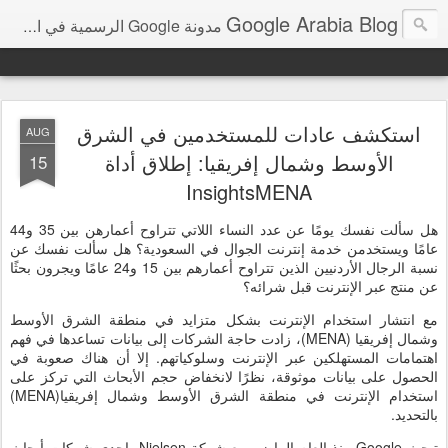
Google Arabia Blog
مدونة Google الرسمية في الشرق الأوسط و شمال أفريقيا‎
استكشف عادات للمستخدمين في الشرق
AUG
الأوسط وشمال إفريقيا: إطلاق أداة
15
InsightsMENA
هل سألت نفسك يومًا عن عدد النساء اللاتي تتراوح أعمارهن بين 35 و44
عامًا ويستخدمن خدمة إنترنت الجوال في السعودية؟ هل سألت نفسك عن
نسبة الرجال الأردنيين الذين تتراوح أعمارهم بين 15 و24 عامًا ويجرون بحثًا
عن منتج عبر الإنترنت قبل شرائه؟
مع انتشار استخدام الإنترنت بشكل متزايد في منطقة الشرق الأوسط
وشمال إفريقيا (MENA)، زادت حاجة الشركات إلى بيانات تساعدها في فهم
اهتمامات المستهلكين عبر الإنترنت وسلوكياتهم. إلا أن هناك صعوبة في
الحصول على بيانات موثوقة، نظرًا لانخفاض حجم الأبحاث التي تركز على
استخدام الإنترنت في منطقة الشرق الأوسط وشمال إفريقيا(MENA)
بالتحديد.
تبحث Google منذ العام الماضي مع شركة Nielsen، إحدى شركات أبحاث