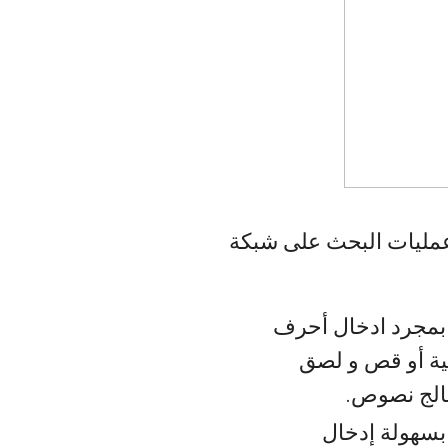
مليات البحث على شبكة
بمجرد ادخال أحرف
بية أو قص و لصق
الج نصوص.
 بسهولة إدخال