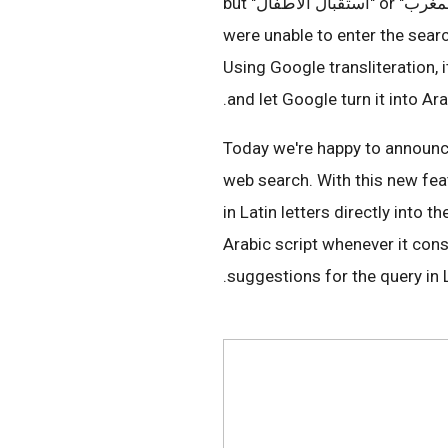
Have you ever wanted to search on the web for, say, "المغرب" or "استقبال الاطفال" but
were unable to enter the sear
Using Google transliteration, it
and let Google turn it into Arab
Today we're happy to announce 
web search. With this new fea
in Latin letters directly into t
Arabic script whenever it con
suggestions for the query in L