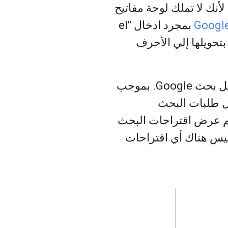
أنك لا تملك لوحة مفاتيح
بمجرد ادخال "el
maghre" أو "istikbal al 2atfal" فتقوم Google بتحويلها إلي الأحرف
يسعدنا اليوم أن نخبركم عن دمج خدمة تعريب داخل بحث Google. بموجب
ل طلبات البحث
تم عرض اقتراحات البحث
 ليس هناك أي اقتراحات